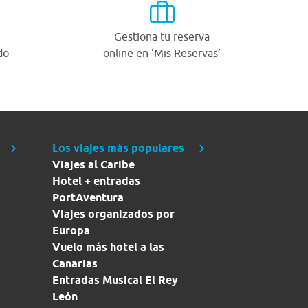
Gestiona tu reserva
do
online en ‘Mis Reservas’
Los viajes más populares
Viajes al Caribe
Hotel + entradas
PortAventura
Viajes organizados por
Europa
Vuelo más hotel a las
Canarias
Entradas Musical El Rey
León