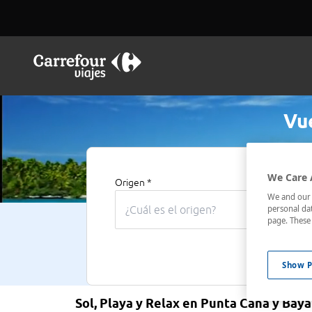
Vu
We Care 
Origen *
Destino *
We and our p
personal dat
page. These 
Show P
Sol, Playa y Relax en Punta Cana y Bay