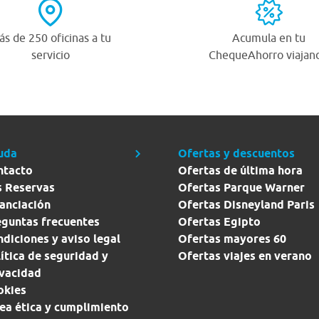
s de 250 oficinas a tu
Acumula en tu
servicio
ChequeAhorro viajan
uda
Ofertas y descuentos
ntacto
Ofertas de última hora
s Reservas
Ofertas Parque Warner
anciación
Ofertas Disneyland Paris
eguntas frecuentes
Ofertas Egipto
diciones y aviso legal
Ofertas mayores 60
ítica de seguridad y
Ofertas viajes en verano
ivacidad
okies
ea ética y cumplimiento