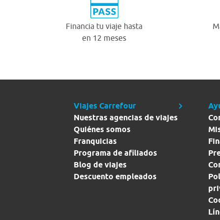
Financia tu viaje hasta
Má
en 12 meses
Viajes Carrefour
Ay
Nuestras agencias de viajes
Co
Quiénes somos
Mi
Franquicias
Fin
Programa de afiliados
Pr
Blog de viajes
Con
Descuento empleados
Pol
pr
Co
Lín