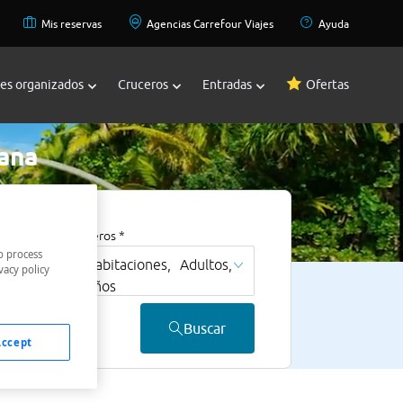
Mis reservas
Agencias Carrefour Viajes
Ayuda
jes organizados
Cruceros
Entradas
Ofertas
ana
Viajeros *
o process
Habitaciones,
Adultos,
vacy policy
Niños
Buscar
Accept