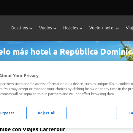
Destinos
Vuelos
Hoteles
Vuelo + hotel
Via
elo más hotel a República Dominic
About Your Privacy
Fecha de ida *
Fecha de vuelta *
artners store and/or access information on a device, such as unique IDs in cookies t
a. You may accept or manage your choices by clicking below or at any time in the pri
choices will be signaled to our partners and will not affect browsing data.
urposes
Reject All
I 
ahibe con Viajes Carrefour