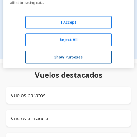
affect browsing data.
Ida y vuelta
Ida
I Accept
Multitrayecto
Sólo vuelos directos
Sólo tarifas con maleta
Reject All
Buscar
Show Purposes
Vuelos destacados
Vuelos baratos
Vuelos a Francia