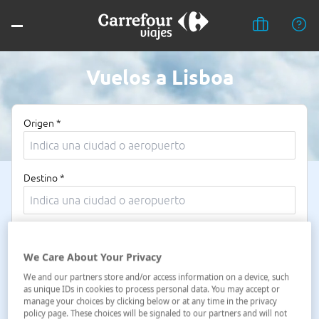
Vuelos a Lisboa
Origen *
Destino *
Fechas *
09/08/2026 - 10/08/2026
We Care About Your Privacy
We and our partners store and/or access information on a device, such
Viajeros *
as unique IDs in cookies to process personal data. You may accept or
manage your choices by clicking below or at any time in the privacy
1 adulto
policy page. These choices will be signaled to our partners and will not