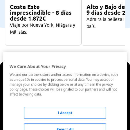
Costa Este
Alto y Bajo de 
imprescindible - 8 días
9 días desde 2.
desde 1.872€
Admira la belleza int
Viaje por Nueva York, Niágara y
país.
Mil islas.
We Care About Your Privacy
We and our partners store and/or access information on a device, such
CANADÁ EN UN
as unique IDs in cookies to process personal data. You may accept or
manage your choices by clicking below or at any time in the privacy
policy page. These choices will be signaled to our partners and will not
CLIC
affect browsing data.
Otros viajes organizados desde
1.820€
I Accept
VIAJES A CANADÁ→
Reject All