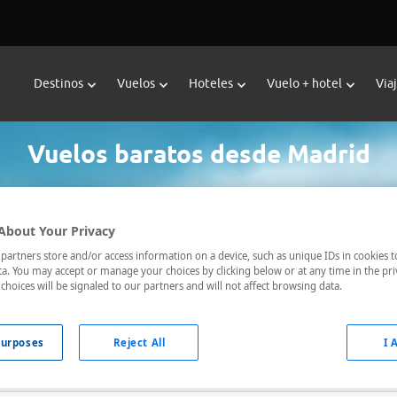
Destinos
Vuelos
Hoteles
Vuelo + hotel
Via
Vuelos baratos desde Madrid
About Your Privacy
tino *
Fechas *
artners store and/or access information on a device, such as unique IDs in cookies t
08/08/2026 - 09/08/2026
a. You may accept or manage your choices by clicking below or at any time in the pri
choices will be signaled to our partners and will not affect browsing data.
urposes
Reject All
I 
uelos directos
Sólo tarifas con maleta