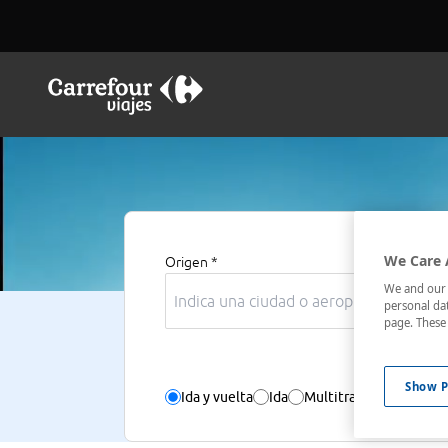
We Care 
Origen *
Des
We and our p
personal dat
page. These 
Show P
Ida y vuelta
Ida
Multitrayecto
Sólo v