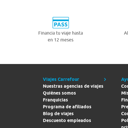
Financia tu viaje hasta
A
en 12 meses
Viajes Carrefour
Ay
Nuestras agencias de viajes
Co
Quiénes somos
Mi
Franquicias
Fin
Programa de afiliados
Pr
Blog de viajes
Con
Descuento empleados
Pol
pr