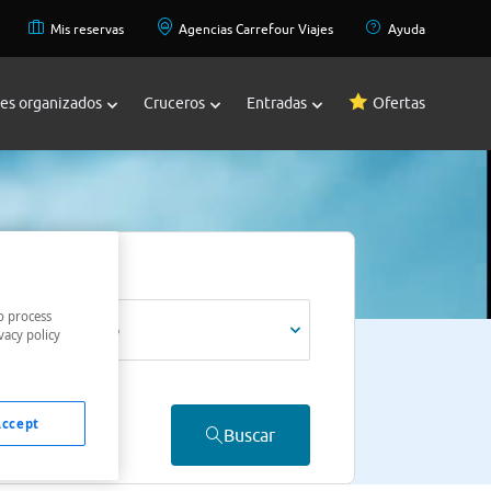
Mis reservas
Agencias Carrefour Viajes
Ayuda
jes organizados
Cruceros
Entradas
Ofertas
Viajeros *
o process
1 adulto
vacy policy
Accept
Buscar