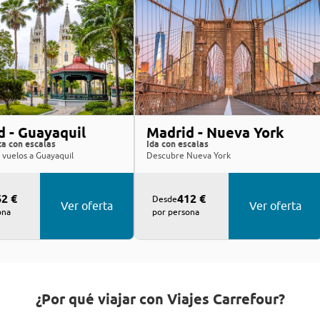
d - Guayaquil
Madrid - Nueva York
ta con escalas
Ida con escalas
 vuelos a Guayaquil
Descubre Nueva York
2 €
412 €
Desde
Ver oferta
Ver oferta
ona
por persona
¿Por qué viajar con Viajes Carrefour?