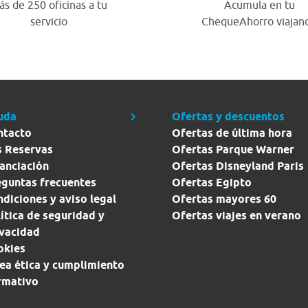
s de 250 oficinas a tu
Acumula en tu
servicio
ChequeAhorro viajan
uda
Ofertas y descuentos
ntacto
Ofertas de última hora
s Reservas
Ofertas Parque Warner
anciación
Ofertas Disneyland Paris
eguntas frecuentes
Ofertas Egipto
diciones y aviso legal
Ofertas mayores 60
ítica de seguridad y
Ofertas viajes en verano
ivacidad
okies
ea ética y cumplimiento
rmativo