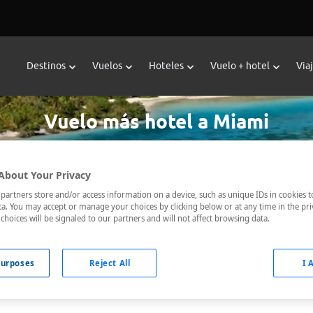
Destinos
Vuelos
Hoteles
Vuelo + hotel
Via
Vuelo más hotel a Miami
About Your Privacy
Fecha de ida *
Fecha de vuelta *
artners store and/or access information on a device, such as unique IDs in cookies t
a. You may accept or manage your choices by clicking below or at any time in the pri
choices will be signaled to our partners and will not affect browsing data.
urposes
Reject All
I 