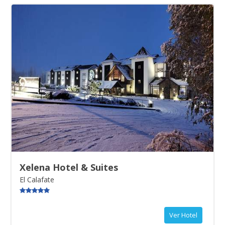
asistencia de nuestros representantes y traslado al hotel.
Alojamiento.
RÉGIMEN
Transporte
ALOJAMIENTO
Desayuno
Vuelo
Hotel
Xelena Hotel & Suites
El Calafate
Ver Hotel