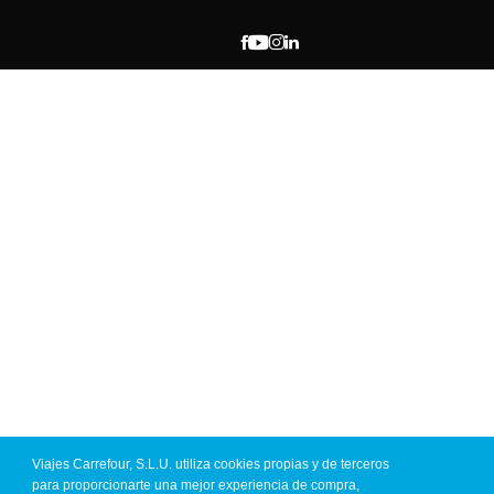
Día 9: El Calafate - Buenos Aires
A la hora indicada por nuestros guías, recogida en el hotel y
traslado al aeropuerto de El Calafate para tomar vuelo con
destino a Buenos Aires. Trámites de facturación y embarque.
Vuelo de línea regular El Calafate - Buenos Aires, clase turista.
Llegada, asistencia de nuestros representantes y traslado al hotel.
Resto del día libre. Alojamiento.
RÉGIMEN
Transporte
ALOJAMIENTO
Desayuno
Vuelo
Hotel
Viajes Carrefour, S.L.U. utiliza cookies propias y de terceros
para proporcionarte una mejor experiencia de compra,