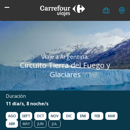
Viaje a Argentina:
Circuito Tierra del Fuego y
Glaciares
Duración
11 día/s, 8 noche/s
AGO
SEPT
OCT
NOV
DIC
ENE
FEB
MAR
ABR
MAY
JUN
JUL