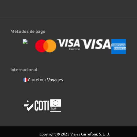
Día 8: El Calafate
Métodos de pago
Día libre para seguir conociendo esta fascinante ciudad o para
realizar excursiones opcionales. Alojamiento.
RÉGIMEN
Transporte
Desayuno
Autocar, minibús o van
ALOJAMIENTO
Internacional
Hotel
Carrefour Voyages
Copyright © 2025 Viajes Carrefour, S. L. U.