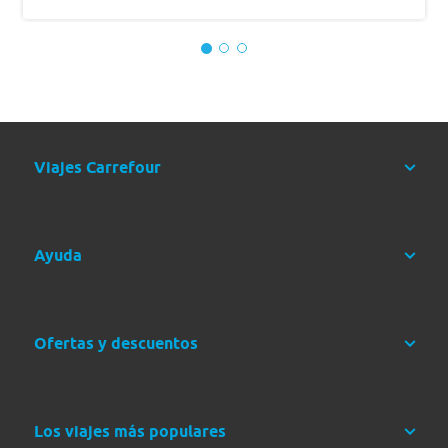
Día 7: El Calafate
Salida hacia el parque nacional Perito Moreno, donde
caminaremos por los senderos permitidos y disfrutaremos del
imponente glaciar desde distintos ángulos. Alojamiento.
RÉGIMEN
Transporte
Desayuno
Autocar, minibús o van
ALOJAMIENTO
Visitas
Viajes Carrefour
Hotel
Glaciar Perito Moreno
Ayuda
Ofertas y descuentos
Los viajes más populares