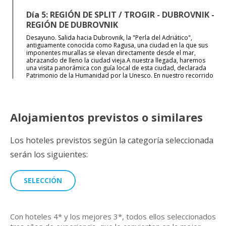
Día 5: REGIÓN DE SPLIT / TROGIR - DUBROVNIK -
REGIÓN DE DUBROVNIK
Desayuno. Salida hacia Dubrovnik, la "Perla del Adriático",
antiguamente conocida como Ragusa, una ciudad en la que sus
imponentes murallas se elevan directamente desde el mar,
abrazando de lleno la ciudad vieja.A nuestra llegada, haremos
una visita panorámica con guía local de esta ciudad, declarada
Patrimonio de la Humanidad por la Unesco. En nuestro recorrido
pasaremos por la iglesia y el Convento Franciscano con su
farmacia, una de las más antiguas de Europa (año 1317), la iglesia
de San Blas, la impresionante Catedral de la Asunción y Placa
(Stradun), la calle principal que cruza el casco antiguo desde la
famosa Puerta de Pile hasta la Plaza Luza, donde podemos ver el
Alojamientos previstos o similares
Reloj y la Columna de la Torre del Orlando. Almuerzo. Tiempo
libre o, si lo deseas y el clima lo permite, podrás realizar
opcionalmente un paseo en barco a las islas Elafiti de gran
Los hoteles previstos según la categoría seleccionada
belleza natural, con un aperitivo a bordo y música en vivo.
Traslado a nuestro hotel en la región de Dubrovnik. Cena y
serán los siguientes:
alojamiento.
SELECCIÓN
RÉGIMEN
Desayuno, Almuerzo y Cena
Transporte
ALOJAMIENTO
Autocar, minibús o van
Hotel
Visitas
Con hoteles 4* y los mejores 3*, todos ellos seleccionados
Visita panorámica de Dubrovnik con guía local con