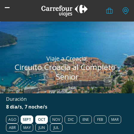
Viaje a Croacia:
Circuito Croacia al Completo -
Senior
Duración
8 día/s, 7 noche/s
AGO
SEPT
OCT
NOV
DIC
ENE
FEB
MAR
ABR
MAY
JUN
JUL