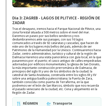
Día 3: ZAGREB - LAGOS DE PLITVICE - REGIÓN DE
ZADAR
Tras el desayuno, iremos hacia el Parque Nacional de Plitvice, una
zona forestal situada a 500 metros sobre el nivel del mar.
Daremos un paseo por sus bellos senderos y nos
deslumbraremos ante sus paisajes, con sus 16 lagos
comunicados a través de 92 cataratas y cascadas, que hacen de
este uno de los lugares más bellos del país, además de ser
Patrimonio de la Humanidad por la Unesco. Continuaremos hacia
Zadar, centro administrativo, turístico y cultural de la región de
Dalmacia Haremos una visita panorámica con guía local, en la que
pasaremos por: el puerto; el casco antiguo de calles empedradas
adornadas por edificios monumentales; la iglesia de San Donato,
la más importante construcción prerrománica de Dalmacia, de
principios del siglo IX y uno de los símbolos de la ciudad; la
catedral de Santa Anastasia, construida entre los siglos XII y XV
sobre una antigua basílica paleocristiana; la Puerta de Zara,
también conocida como puerta de Terraferma, en la que
podremos ver el león de San Marcos, símbolo que nos recuerda
el pasado veneciano de la ciudad, etc. Cena y alojamiento en la
Región de Zadar.
RÉGIMEN
Transporte