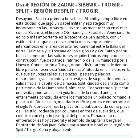
Día 4: REGIÓN DE ZADAR - SIBENIK - TROGIR -
SPLIT - REGIÓN DE SPLIT / TROGIR
Desayuno. Salida a primera hora hacia Sibenik y tiempo libre en
esta ciudad, que jugó un papel militar y estratégico muy
importante en las luchas que los croatas mantuvieron en el mar
contra Bizancio, el Imperio Otomano y la República Veneciana. Su
edificio más importante es la catedral de San Jacobo, con un
estilo artístico que es consecuencia de los importantes
intercambios en el área del arte monumental entre la Italia del
norte, Dalmacia y la Toscana en los siglos XV y XVI. Tanto por su
belleza como por las soluciones arquitectónicas empleadas en su
construcción, fue declarada Patrimonio de la Humanidad por la
Unesco. Continuación a Trogir, donde disfrutaremos de tiempo
libre para conocer esta “ciudad museo” situada en un islote, en la
que sus sinuosas calles, sus plazas, iglesias y palacios
desprenden gran encanto y son testigos de su pasado medieval.
Salida hacia la capital de Dalmacia, Split, ciudad declarada como
patrimonio de la Humanidad. Almuerzo. Conoceremos Split con
una visita panorámica con guía local de la ciudad antigua,
enteramente construida entre los muros de un palacio romano, el
palacio de Diocleciano, mandado edificar por este emperador en
el siglo IV. Conoceremos la plaza principal, conocida como plaza
del Peristilo, rodeada por columnas en tres de sus lados, que
coincide con el patio principal del palacio. El mausoleo del
emperador es hoy catedral y el templo de Júpiter alberga el
Baptisterio de San Juan. Salida hacia nuestro hotel en la región de
Split / Trogir. Cena y alojamiento.