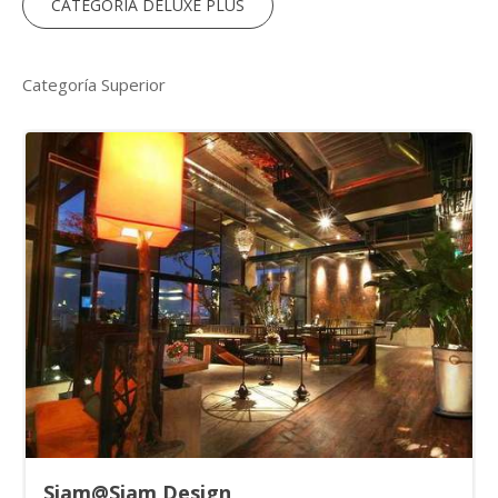
CATEGORÍA DELUXE PLUS
Categoría Superior
Día 6 a 10 : Días libres en Krabi. Opción 6 y 7
noches.
Días libres para explorar Krabi (6 o 7 noches, según opción
elegida), sus impresionantes playas, sus templos, su vida
nocturna y por supuesto su famosa gastronomía. Además,
dispones de nuestras excursiones opcionales para completar tu
estancia si así lo deseas . Alojamiento.
RÉGIMEN
Transporte
Según régimen seleccionado.
A tu aire
Siam@Siam Design