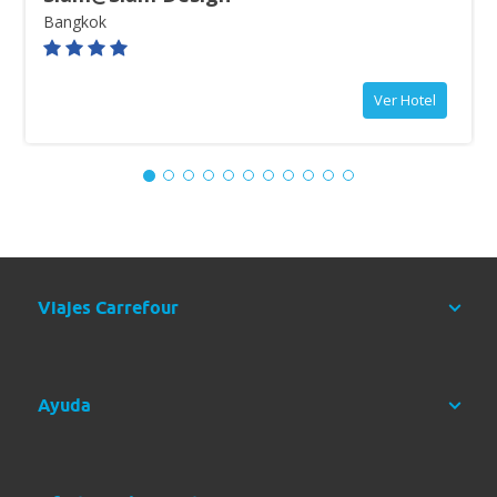
Bangkok
Ver Hotel
Día 11: Krabi - Bangkok
A la hora indicada por nuestros guías recogida en el hotel y
traslado al aeropuerto para tomar nuestro vuelo con destino a
Bangkok. Llegada a Bangkok, alojamiento y resto del día libre.
Viajes Carrefour
Alojamiento.
RÉGIMEN
Según régimen seleccionado.
Ayuda
Transporte
ALOJAMIENTO
Autocar, minibús o van
Hotel
Vuelo