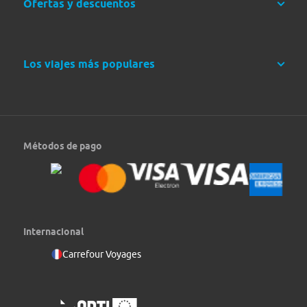
Ofertas y descuentos
Los viajes más populares
Métodos de pago
Día 12: Bangkok - Madrid
Internacional
Desayuno. A la hora convenida traslado al aeropuerto para
tomar vuelo de regreso con destino a España. Fin de nuestros
Carrefour Voyages
servicios.
RÉGIMEN
Transporte
Desayuno
Autocar, minibús o van