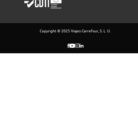
Vuelo
ALOJAMIENTO
Hotel
Copyright © 2025 Viajes Carrefour, S. L. U.
Día 13: Madrid
Llegada a Madrid. Fin del viaje y de nuestros servicios.