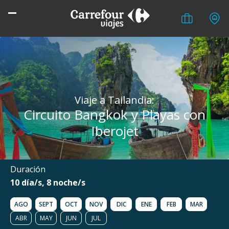
Viaje a Tailandia:
Circuito Bangkok y Playas con
Iberojet
Duración
10 día/s, 8 noche/s
AGO
SEPT
OCT
NOV
DIC
ENE
FEB
MAR
ABR
MAY
JUN
JUL