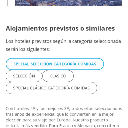
Alojamientos previstos o similares
Los hoteles previstos según la categoría seleccionada
serán los siguientes:
SPECIAL SELECCIÓN CATEGORÍA COMIDAS
Día 3: PARÍS
SELECCIÓN
CLÁSICO
Desayuno. Día libre para visitar alguno de sus muchos museos o
pasear por los diferentes barrios de la capital del Sena. Si lo
SPECIAL CLÁSICO CATEGORÍA COMIDAS
deseas podrás realizar una excursión opcional para conocer el
Palacio de Versalles, símbolo de la monarquía francesa en su
esplendor y modelo para las residencias reales de toda Europa
(EXCURSIÓN INCLUIDA EN PAQUETE EXCURSIONES).
.
Con hoteles 4* y los mejores 3*, todos ellos seleccionados
Descubrirás, además de sus maravillosos jardines, las salas más
célebres del palacio como la famosa Galería de los Espejos, la
tras años de experiencia, que lo convierten en la mejor
capilla real, los aposentos privados, etc. Por la tarde, podrás
elección para su viaje por Europa. Nuestro producto
realizar la visita opcional a Montmartre, en la que descubrirás el
estrella más vendido. Para Francia y Alemania, con criterio
barrio bohemio de París con sus calles adoquinadas y sus