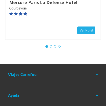
Mercure Paris La Defense Hotel
Courbevoie
Día 4: PARÍS – CIUDAD ORIGEN
Desayuno. Tiempo libre hasta la hora que se indique el traslado
al aeropuerto para tomar el vuelo a tu ciudad de destino. Llegada
y fin de nuestros servicios.
Ver Hotel
RÉGIMEN
Transporte
Desayuno
Vuelo
Viajes Carrefour
Ayuda