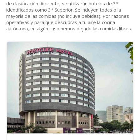
jardines empinados donde vivieron los pintores impresionistas.
de clasificación diferente, se utilizarán hoteles de 3*
Pasearás por el París antiguo hasta la basílica del Sagrado
identificados como 3* Superior. Se incluyen todas o la
Corazón, obra maestra del siglo XIX, con su impresionante vista
mayoría de las comidas (no incluye bebidas). Por razones
sobre la ciudad. Alojamiento.
operativas y para que descubras a tu aire la cocina
autóctona, en algún caso hemos dejado las comidas libres.
RÉGIMEN
Transporte
ALOJAMIENTO
Desayuno
Sin transporte
Hotel