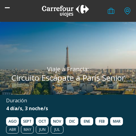
Viaje a Francia:
Circuito Escápate a París Senior
Duración
4 día/s, 3 noche/s
AGO
SEPT
OCT
NOV
DIC
ENE
FEB
MAR
ABR
MAY
JUN
JUL