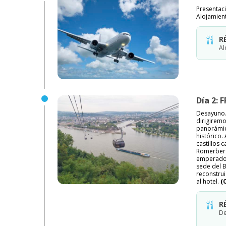
Presentaci
Alojamien
R
Al
Día 2:
Desayuno.
dirigiremo
panorámica
histórico
castillos 
Römerberg,
emperador
sede del B
reconstru
al hotel.
(
R
De