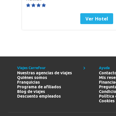
Ver Hotel
Viajes Carrefour
Ayuda
Nuestras agencias de viajes
Contact
Quiénes somos
Mis rese
Franquicias
Financia
Programa de afiliados
Pregunta
Blog de viajes
Condicio
Descuento empleados
Política
Cookies