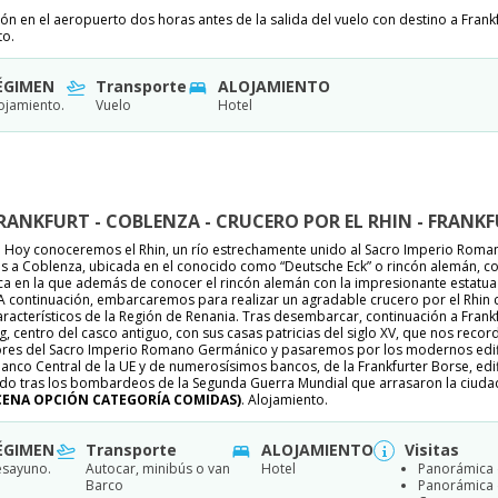
ón en el aeropuerto dos horas antes de la salida del vuelo con destino a Frankf
to.
ÉGIMEN
Transporte
ALOJAMIENTO
ojamiento.
Vuelo
Hotel
 FRANKFURT - COBLENZA - CRUCERO POR EL RHIN - FRANK
 Hoy conoceremos el Rhin, un río estrechamente unido al Sacro Imperio Roman
s a Coblenza, ubicada en el conocido como “Deutsche Eck” o rincón alemán, conf
 en la que además de conocer el rincón alemán con la impresionante estatua d
. A continuación, embarcaremos para realizar un agradable crucero por el Rhi
característicos de la Región de Renania. Tras desembarcar, continuación a Fran
 centro del casco antiguo, con sus casas patricias del siglo XV, que nos recor
es del Sacro Imperio Romano Germánico y pasaremos por los modernos edificio
anco Central de la UE y de numerosísimos bancos, de la Frankfurter Borse, edif
ido tras los bombardeos de la Segunda Guerra Mundial que arrasaron la ciudad
CENA OPCIÓN CATEGORÍA COMIDAS)
. Alojamiento.
ÉGIMEN
Transporte
ALOJAMIENTO
Visitas
sayuno.
Autocar, minibús o van
Hotel
Panorámica 
Barco
Panorámica 