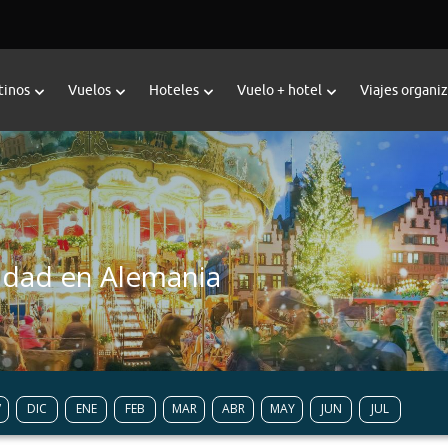
tinos
Vuelos
Hoteles
Vuelo + hotel
Viajes organi
vidad en Alemania
V
DIC
ENE
FEB
MAR
ABR
MAY
JUN
JUL