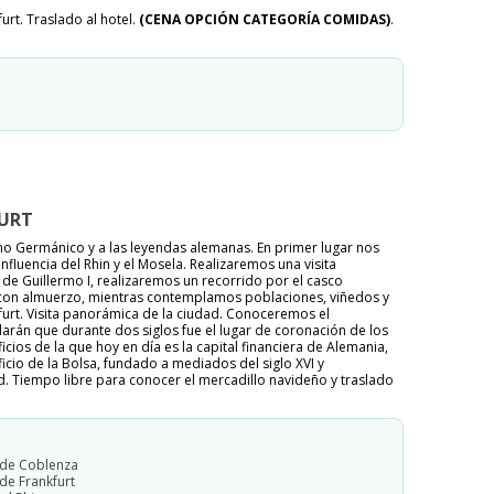
urt. Traslado al hotel.
(CENA OPCIÓN CATEGORÍA COMIDAS)
.
FURT
o Germánico y a las leyendas alemanas. En primer lugar nos
luencia del Rhin y el Mosela. Realizaremos una visita
e Guillermo I, realizaremos un recorrido por el casco
n con almuerzo, mientras contemplamos poblaciones, viñedos y
kfurt. Visita panorámica de la ciudad. Conoceremos el
darán que durante dos siglos fue el lugar de coronación de los
s de la que hoy en día es la capital financiera de Alemania,
icio de la Bolsa, fundado a mediados del siglo XVI y
. Tiempo libre para conocer el mercadillo navideño y traslado
de Coblenza
de Frankfurt