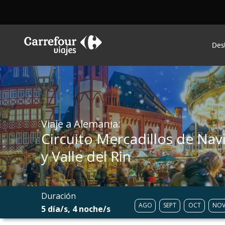
Des
Viaje a Alemania:
Circuito Mercadillos de Na
y Valle del Rin
Duración
AGO
SEPT
OCT
NO
5 día/s, 4 noche/s