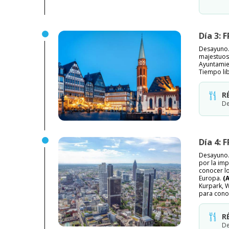
Día 3:
Desayuno. 
majestuosa
Ayuntamie
Tiempo lib
R
De
Día 4:
Desayuno. 
por la imp
conocer lo
Europa.
(
Kurpark, W
para conoc
R
De