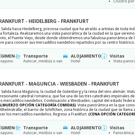
Crucero por 
 FRANKFURT - HEIDELBERG - FRANKFURT
Salida hacia Heidelberg, preciosa ciudad que ha atraído a artistas de toda índo
 fortaleza. Realizaremos una visita panorámica de la ciudad en la que veremos e
nto, el Puente Viejo, desde donde obtendremos una fabulosa panorámica de la
re para conocer sus mercadillos navideños repartidos por su centro histórico.
ÉGIMEN
Transporte
ALOJAMIENTO
Visitas
sayuno.
Autocar, minibús o van
Hotel
Visita pano
 FRANKFURT - MAGUNCIA - WIESBADEN - FRANKFURT
Salida hacia Maguncia, la ciudad de Gutenberg y la reina del vino alemán. Vi
resionante catedral románica, que fue una de las tres catedrales imperiales de
s mercadillos navideños. Continuación a Wiesbaden, capital del estado federa
ALMUERZO OPCIÓN CATEGORÍA COMIDAS)
. Visita panorámica en la que cono
ilhelmstraße, el barrio de Schiffchen, zona histórica de la ciudad que se llama
er los mercadillos navideños. Regreso a Frankfurt.
(CENA OPCIÓN CATEGORÍ
ÉGIMEN
Transporte
ALOJAMIENTO
Visitas
sayuno.
Autocar, minibús o van
Hotel
Panorámica 