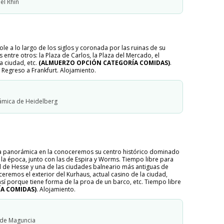
el Rhin
le a lo largo de los siglos y coronada por las ruinas de su
ntre otros: la Plaza de Carlos, la Plaza del Mercado, el
 ciudad, etc.
(ALMUERZO OPCIÓN CATEGORÍA COMIDAS)
.
 Regreso a Frankfurt. Alojamiento.
rámica de Heidelberg
sita panorámica en la conoceremos su centro histórico dominado
 la época, junto con las de Espira y Worms. Tiempo libre para
l de Hesse y una de las ciudades balneario más antiguas de
ceremos el exterior del Kurhaus, actual casino de la ciudad,
 así porque tiene forma de la proa de un barco, etc. Tiempo libre
A COMIDAS)
. Alojamiento.
de Maguncia