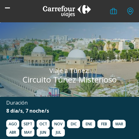
Viaje a Túnez:
Circuito Túnez Misterioso
Duración
8 día/s, 7 noche/s
AGO
SEPT
OCT
NOV
DIC
ENE
FEB
MAR
ABR
MAY
JUN
JUL