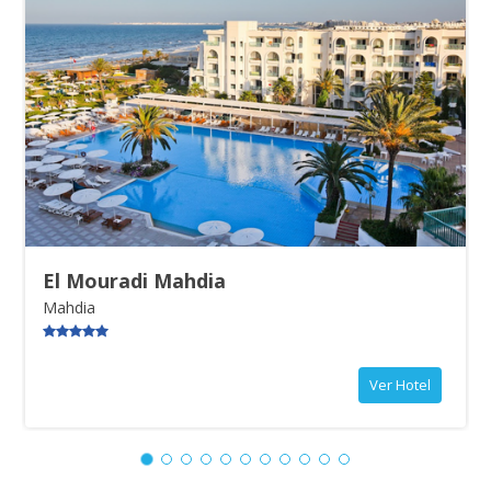
RÉGIMEN
Transporte
Pensión completa.
Autocar, minibús o van
ALOJAMIENTO
Hotel
El Mouradi Mahdia
Mahdia
Ver Hotel