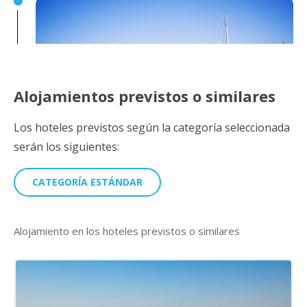
Alojamientos previstos o similares
Los hoteles previstos según la categoría seleccionada
serán los siguientes:
CATEGORÍA ESTÁNDAR
Día 5: Hotel de circuito-Monastir-Sousse-Hotel
de circuito
Alojamiento en los hoteles previstos o similares
Desayuno. Salida hacia
Monastir
. Llegada y visita del
Ribat
,
fortaleza musulmana del siglo VIII d.c. Tiempo libre para visitar el
mausoleo de la familia
Bourguiba
y la Medina. Almuerzo en ruta.
Continuación hacia
Sousse
. Tiempo libre en la Medina de Sousse
famosa por sus Zocos. Visita de
Port el Kantaoui
. Cena y
alojamiento en el hotel de circuito.