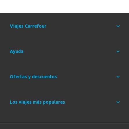
Día 6: Hotel de Circuito
Desayuno. Día libre para disfrutar de las instalaciones del hotel o
hacer
visita libre de la ciudad
. Pensión completa en el hotel de
circuito (en zona según disponibilidad). Cena y alojamiento.
Viajes Carrefour
RÉGIMEN
Transporte
Pensión completa.
A tu aire
ALOJAMIENTO
Hotel
Ayuda
Ofertas y descuentos
Los viajes más populares