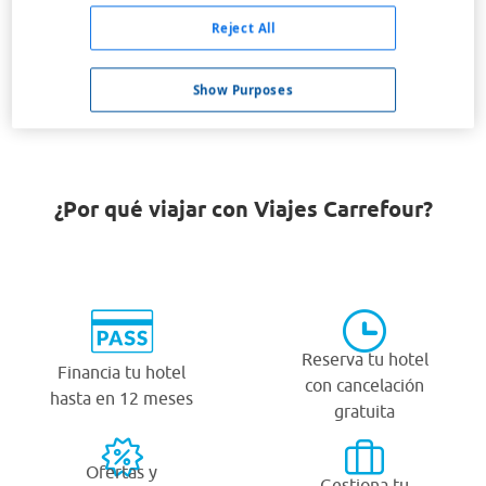
Crucecita
Reject All
Mahahual
Show Purposes
Tuxpan, Ver
¿Por qué viajar con Viajes Carrefour?
Reserva tu hotel
Financia tu hotel
con cancelación
hasta en 12 meses
gratuita
Ofertas y
Gestiona tu