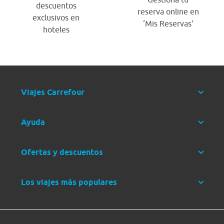
descuentos
reserva online en
exclusivos en
‘Mis Reservas’
hoteles
Viajes Carrefour
Ayuda
Ofertas y descuentos
Los viajes más populares