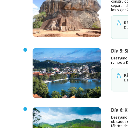
construido
separan de
los siglos
R
De
Día 5: 
Desayuno.
rumbo a K
R
De
Día 6: 
Desayuno. 
ubicados 
fábrica d