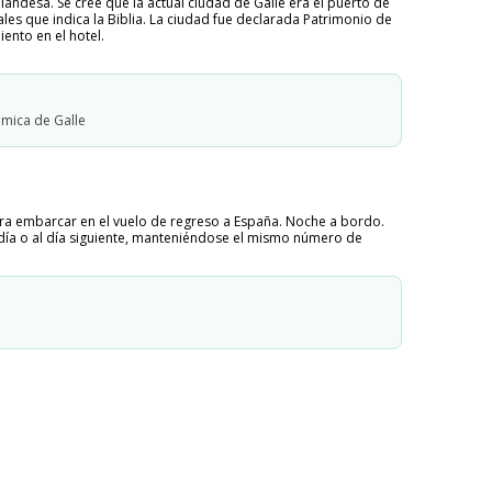
landesa. Se cree que la actual ciudad de Galle era el puerto de
eales que indica la Biblia. La ciudad fue declarada Patrimonio de
ento en el hotel.
mica de Galle
ra embarcar en el vuelo de regreso a España. Noche a bordo.
 día o al día siguiente, manteniéndose el mismo número de