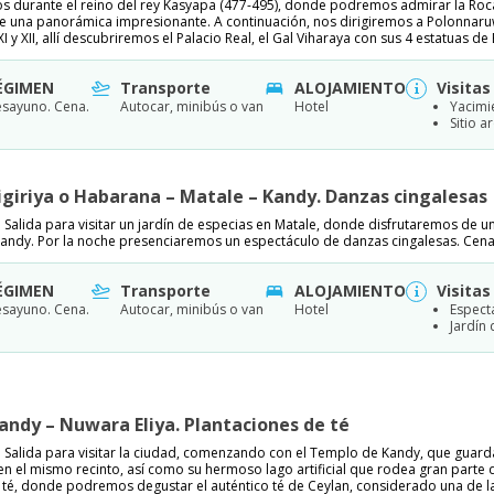
s durante el reino del rey Kasyapa (477-495), donde podremos admirar la Roc
 una panorámica impresionante. A continuación, nos dirigiremos a Polonnaruwa
 XI y XII, allí descubriremos el Palacio Real, el Gal Viharaya con sus 4 estatuas d
ÉGIMEN
Transporte
ALOJAMIENTO
Visitas
sayuno. Cena.
Autocar, minibús o van
Hotel
Yacimi
Sitio 
Sigiriya o Habarana – Matale – Kandy. Danzas cingalesas
 Salida para visitar un jardín de especias en Matale, donde disfrutaremos d
andy. Por la noche presenciaremos un espectáculo de danzas cingalesas. Cena
ÉGIMEN
Transporte
ALOJAMIENTO
Visitas
sayuno. Cena.
Autocar, minibús o van
Hotel
Espect
Jardín
Kandy – Nuwara Eliya. Plantaciones de té
Salida para visitar la ciudad, comenzando con el Templo de Kandy, que guarda l
en el mismo recinto, así como su hermoso lago artificial que rodea gran part
e té, donde podremos degustar el auténtico té de Ceylan, considerado una de