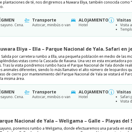
e plantaciones de té, nos dirigiremos a Nuwara Eliya, también conocida como “l
to.
ÉGIMEN
Transporte
ALOJAMIENTO
Visitas
sayuno. Cena.
Autocar, minibús o van
Hotel
Visita 
Templo
Nuwara Eliya – Ella – Parque Nacional de Yala. Safari en j
 Salida por carretera rumbo a Ella, una pequeña población en medio de las m
spléndidas vistas como la Cascada de Ravana. Una vez en esta encantadora po
s. Tras la visita pondremos rumbo hacia el Parque Nacional de Yala donde reali
s animales diferentes, siendo lo más llamativo el alto número de leopardos que 
aso de cierre por mantenimiento del Parque Nacional de Yala se visitará el Pa
 la misma área.
ÉGIMEN
Transporte
ALOJAMIENTO
Visitas
sayuno. Cena.
Autocar, minibús o van
Hotel
Safari 
Visita 
Parque Nacional de Yala – Weligama – Galle – Playas del 
esayuno, ponemos rumbo a Weligama, donde efectuaremos una parada en esta 