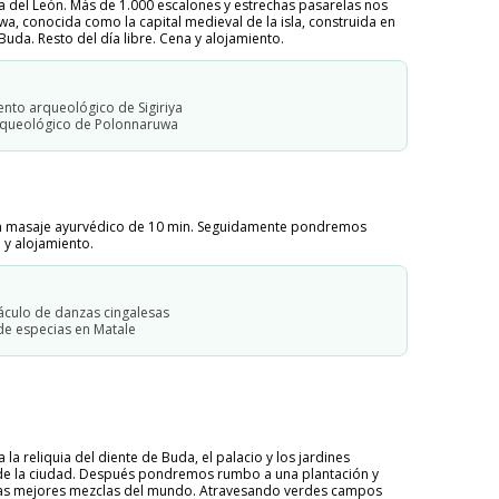
a del León. Más de 1.000 escalones y estrechas pasarelas nos
, conocida como la capital medieval de la isla, construida en
e Buda. Resto del día libre. Cena y alojamiento.
ento arqueológico de Sigiriya
arqueológico de Polonnaruwa
e un masaje ayurvédico de 10 min. Seguidamente pondremos
 y alojamiento.
áculo de danzas cingalesas
 de especias en Matale
a reliquia del diente de Buda, el palacio y los jardines
e de la ciudad. Después pondremos rumbo a una plantación y
 las mejores mezclas del mundo. Atravesando verdes campos