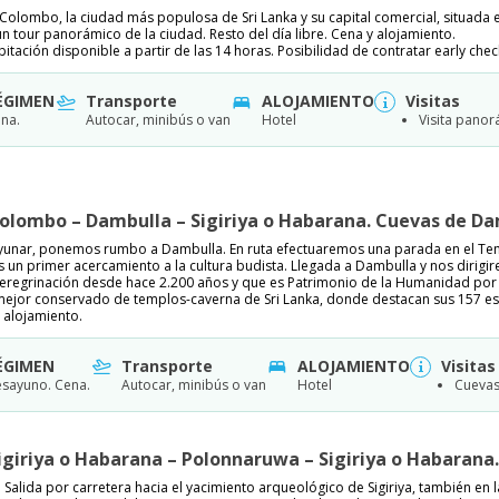
Colombo, la ciudad más populosa de Sri Lanka y su capital comercial, situada en
 tour panorámico de la ciudad. Resto del día libre. Cena y alojamiento.
bitación disponible a partir de las 14 horas. Posibilidad de contratar early check
ÉGIMEN
Transporte
ALOJAMIENTO
Visitas
na.
Autocar, minibús o van
Hotel
Visita panor
Colombo – Dambulla – Sigiriya o Habarana. Cuevas de D
yunar, ponemos rumbo a Dambulla. En ruta efectuaremos una parada en el Templ
un primer acercamiento a la cultura budista. Llegada a Dambulla y nos dirigi
peregrinación desde hace 2.200 años y que es Patrimonio de la Humanidad por
mejor conservado de templos-caverna de Sri Lanka, donde destacan sus 157 est
 alojamiento.
ÉGIMEN
Transporte
ALOJAMIENTO
Visitas
sayuno. Cena.
Autocar, minibús o van
Hotel
Cuevas
Sigiriya o Habarana – Polonnaruwa – Sigiriya o Habarana
Salida por carretera hacia el yacimiento arqueológico de Sigiriya, también en 