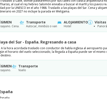
 Traslado a Galle, donde pasearemos por sus calles con clásica arquitectura ho
 Tharsis, al cual el rey hebreo Salomón enviaba a buscar el marfil y los pavos r
ad por la UNESCO en el año 1988. Traslado a las playas del Sur. Cena y alojami
 itinerario en 2027 no incluye la parada en Weligama.
ÉGIMEN
Transporte
ALOJAMIENTO
Visitas
sayuno. Cena.
Autocar, minibús o van
Hotel
Panorá
Playa del Sur - España. Regresando a casa
 A la hora acordada traslado con conductor de habla inglesa al aeropuerto pa
gún el horario del vuelo seleccionado, la llegada a España puede ser el mismo
 destino.
ÉGIMEN
Transporte
sayuno.
Vuelo
 España
 España.