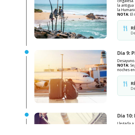
cingalesa.
la antigua
la Humanid
NOTA:
El
R
De
Día 9: 
Desayuno.
NOTA:
Se
noches en
R
De
Día 10:
Llegada a