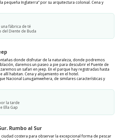
a pequeña Inglaterra” por su arquitectura colonial. Cena y
a una fábrica de té
 del Diente de Buda
eep
ontañas donde disfrutar de la naturaleza, donde podremos
blación, daremos un paseo a pie para descubrir el Puente de
zaremos un safari en jeep. En el parque hay registradas hasta
allí habitan. Cena y alojamiento en el hotel.
rque Nacional Lunugamwehera, de similares características y
por la tarde
de Ella Gap
Sur. Rumbo al Sur
ciudad costera para observar la excepcional forma de pescar