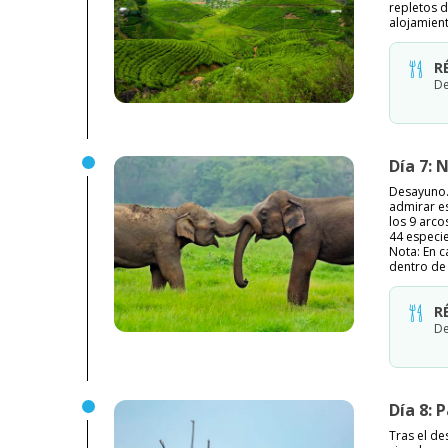
repletos d
alojamien
R
De
Día 7: 
Desayuno.
admirar e
los 9 arco
44 especie
Nota: En c
dentro de
R
De
Día 8: 
Tras el d