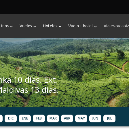
tinos
Vuelos
Hoteles
Vuelo + hotel
Viajes organi
nka 10 días. Ext.
Maldivas 13 días.
V
DIC
ENE
FEB
MAR
ABR
MAY
JUN
JUL