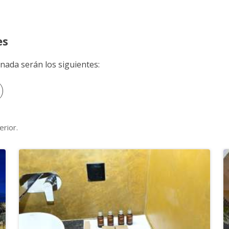
ÉGIMEN
Transporte
n comidas.
Vuelo
es
onada serán los siguientes:
erior.