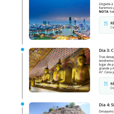
Llegada a 
haremos un
NOTA:
ha
R
Ce
Día 3: 
Tras desa
tendremos 
lugar de 
grande y 
m². Cena y
R
De
Día 4: 
Desayuno. 