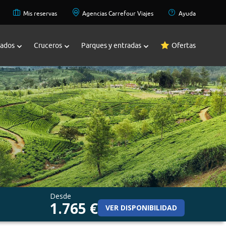
Mis reservas
Agencias Carrefour Viajes
Ayuda
zados
Cruceros
Parques y entradas
Ofertas
Desde
1.765 €
VER DISPONIBILIDAD