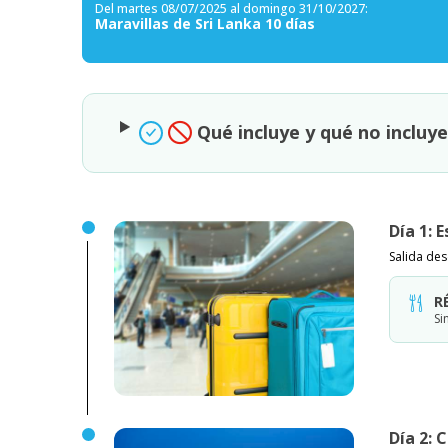
Del martes 08/07/2025 al domingo 31/10/2027:
Maravillas de Sri Lanka 10 días
Qué incluye y qué no incluy
Día 1: 
Salida de
R
Si
Día 2: 