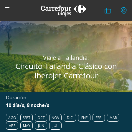
Viaje a Tailandia:
Circuito Tailandia Clásico con
Iberojet Carrefour
Duración
10 día/s, 8 noche/s
AGO
SEPT
OCT
NOV
DIC
ENE
FEB
MAR
ABR
MAY
JUN
JUL