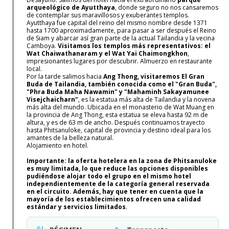
arqueológico de Ayutthaya
, donde seguro no nos cansaremos
de contemplar sus maravillosos y exuberantes templos.
Ayutthaya fue capital del reino del mismo nombre desde 1371
hasta 1700 aproximadamente, para pasar a ser después el Reino
de Siam y abarcar así gran parte de la actual Tailandia y la vecina
Camboya.
Visitamos los templos más representativos: el
Wat Chaiwathanaram y el Wat Yai Chaimongkhon
,
impresionantes lugares por descubrir. Almuerzo en restaurante
local.
Por la tarde salimos hacia
Ang Thong, visitaremos El Gran
Buda de Tailandia, también conocida como el "Gran Buda",
"Phra Buda Maha Nawamin" y "Mahaminh Sakayamunee
Visejchaicharn"
, es la estatua más alta de Tailandia y la novena
más alta del mundo. Ubicada en el monasterio de Wat Muang en
la provincia de Ang Thong, esta estatua se eleva hasta 92 m de
altura, y es de 63 m de ancho. Después continuamos trayecto
hasta Phitsanuloke, capital de provincia y destino ideal para los
amantes de la belleza natural.
Alojamiento en hotel.
Importante: la oferta hotelera en la zona de Phitsanuloke
es muy limitada, lo que reduce las opciones disponibles
pudiéndose alojar todo el grupo en el mismo hotel
independientemente de la categoría general reservada
en el circuito. Además, hay que tener en cuenta que la
mayoría de los establecimientos ofrecen una calidad
estándar y servicios limitados
.