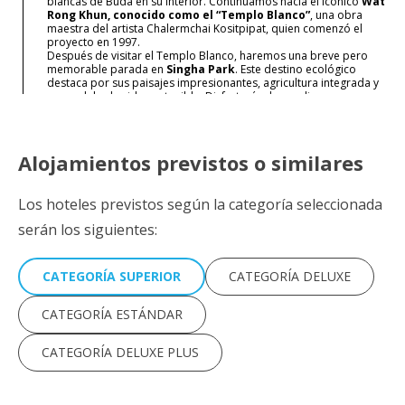
blancas de Buda en su interior. Continuamos hacia el icónico
Wat
Rong Khun, conocido como el “Templo Blanco”
, una obra
maestra del artista Chalermchai Kositpipat, quien comenzó el
proyecto en 1997.
Después de visitar el Templo Blanco, haremos una breve pero
memorable parada en
Singha Park
. Este destino ecológico
destaca por sus paisajes impresionantes, agricultura integrada y
un modelo de vida sostenible. Disfrutarás de amplias
plantaciones de té y tendrás la oportunidad de observar de cerca
animales africanos y pequeñas especies raras.
Luego continuaremos hacia
The Thai Tea Shop (Cafetería
tailandesa)
, una moderna tienda de té de estilo Lanna ubicada
Alojamientos previstos o similares
en una colina. Aquí podrás degustar té tailandés de alta calidad
mientras disfrutas de una vista panorámica de 180° de las
plantaciones de té y los hermosos alrededores de Singha Park.
Los hoteles previstos según la categoría seleccionada
(Bebidas no incluidas.)
Almuerzo en restaurante local. Salida desde Chiang Rai a Chiang
serán los siguientes:
Mai por carretera (aproximadamente 3 horas). Traslado y check-
in en el hotel. Alojamiento.
CATEGORÍA SUPERIOR
CATEGORÍA DELUXE
RÉGIMEN
Transporte
Desayuno y almuerzo
Autocar, minibús o van
CATEGORÍA ESTÁNDAR
ALOJAMIENTO
Hotel
CATEGORÍA DELUXE PLUS