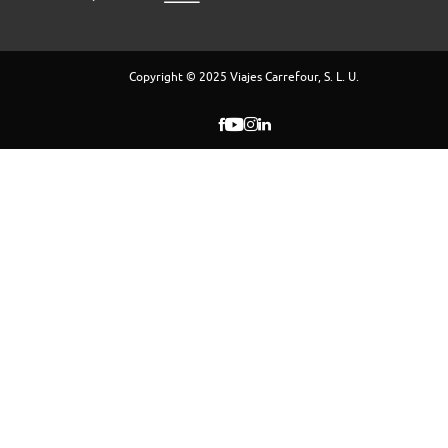
Copyright © 2025 Viajes Carrefour, S. L. U.
Día 9: Bangkok - Madrid
Desayuno. A la hora convenida traslado al aeropuerto para
tomar vuelo de regreso con destino a España. Fin de nuestros
servicios.