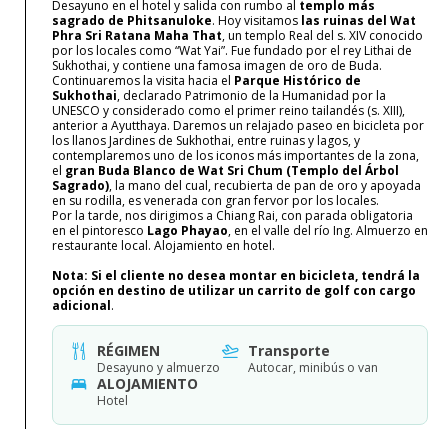
Desayuno en el hotel y salida con rumbo al
templo más
sagrado de Phitsanuloke
. Hoy visitamos
las ruinas del Wat
Phra Sri Ratana Maha That
, un templo Real del s. XIV conocido
por los locales como “Wat Yai”. Fue fundado por el rey Lithai de
Sukhothai, y contiene una famosa imagen de oro de Buda.
Continuaremos la visita hacia el
Parque Histórico de
Sukhothai
, declarado Patrimonio de la Humanidad por la
UNESCO y considerado como el primer reino tailandés (s. XIII),
anterior a Ayutthaya. Daremos un relajado paseo en bicicleta por
los llanos Jardines de Sukhothai, entre ruinas y lagos, y
contemplaremos uno de los iconos más importantes de la zona,
el
gran Buda Blanco de Wat Sri Chum (Templo del Árbol
Sagrado)
, la mano del cual, recubierta de pan de oro y apoyada
en su rodilla, es venerada con gran fervor por los locales.
Por la tarde, nos dirigimos a Chiang Rai, con parada obligatoria
en el pintoresco
Lago Phayao
, en el valle del río Ing. Almuerzo en
restaurante local. Alojamiento en hotel.
Nota: Si el cliente no desea montar en bicicleta, tendrá la
opción en destino de utilizar un carrito de golf con cargo
adicional
.
RÉGIMEN
Transporte
Desayuno y almuerzo
Autocar, minibús o van
ALOJAMIENTO
Hotel