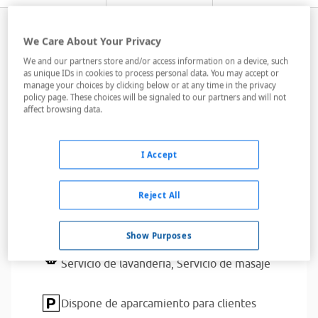
We Care About Your Privacy
Servicios del alojamiento
We and our partners store and/or access information on a device, such
as unique IDs in cookies to process personal data. You may accept or
manage your choices by clicking below or at any time in the privacy
policy page. These choices will be signaled to our partners and will not
Actividades para niños,
Golf
affect browsing data.
American Express,
Diners Club,
JCB,
MasterCard,
Visa
I Accept
Bares,
Campo de golf,
Piscina interior,
Playa,
Restaurantes,
Sala de conferencias
Reject All
Adaptado para discapacitados
Show Purposes
Alquiler de coches,
Gimnasio,
Sauna,
Servicio de lavandería,
Servicio de masaje
Dispone de aparcamiento para clientes