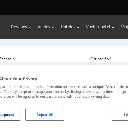
Destinos
Vuelos
Hoteles
Vuelo + hotel
Via
Fechas *
Ocupación *
07/08/2026 - 07/08/2027
1 habitación, 2 a
About Your Privacy
artners store and/or access information on a device, such as unique IDs in cookies t
a. You may accept or manage your choices by clicking below or at any time in the pri
choices will be signaled to our partners and will not affect browsing data.
 Carolina Del Norte, Estados Unidos
urposes
Reject All
I 