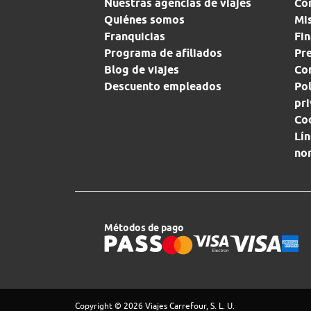
Nuestras agencias de viajes
Co
Quiénes somos
Mi
Franquicias
Fin
Programa de afiliados
Pr
Blog de viajes
Con
Descuento empleados
Pol
pr
Co
Lín
no
Métodos de pago
Copyright © 2026 Viajes Carrefour, S. L. U.