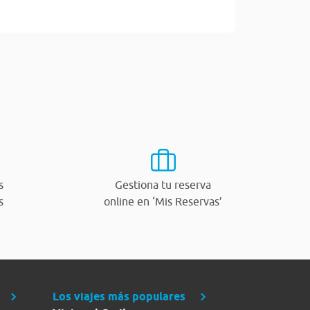
s
Gestiona tu reserva
s
online en ‘Mis Reservas’
Los viajes más populares