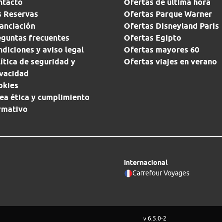
ntacto
Ofertas de última hora
s Reservas
Ofertas Parque Warner
anciación
Ofertas Disneyland Paris
eguntas frecuentes
Ofertas Egipto
diciones y aviso legal
Ofertas mayores 60
ítica de seguridad y
Ofertas viajes en verano
ivacidad
okies
ea ética y cumplimiento
rmativo
Internacional
Carrefour Voyages
v 6.5.0-2