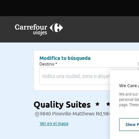
Modifica tu búsqueda
Destino *
We Care 
We and our p
personal dat
Quality Suites
page. These 
9840 Pineville-Matthews Rd,9840 , Pineville,
Ver en el mapa
Show P