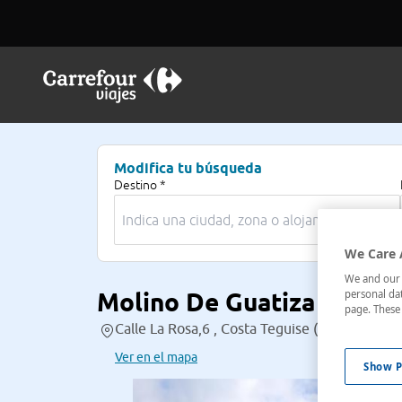
Modifica tu búsqueda
Destino *
We Care 
We and our p
Molino De Guatiza
personal dat
page. These 
Calle La Rosa,6 , Costa Teguise (Lanzarote), 
Ver en el mapa
Show P