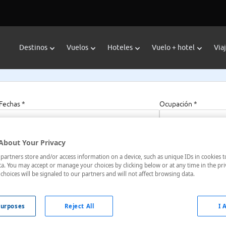
Destinos
Vuelos
Hoteles
Vuelo + hotel
Via
Fechas *
Ocupación *
07/08/2026 - 07/08/2027
1 habitación, 2 a
About Your Privacy
artners store and/or access information on a device, such as unique IDs in cookies t
a. You may accept or manage your choices by clicking below or at any time in the pri
choices will be signaled to our partners and will not affect browsing data.
Las Palmas, España
urposes
Reject All
I 