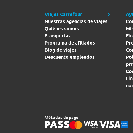
Viajes Carrefour
Ay
Nuestras agencias de viajes
Co
Quiénes somos
Mi
Franquicias
Fin
Programa de afiliados
Pr
Blog de viajes
Con
Descuento empleados
Pol
pr
Co
Lín
no
Métodos de pago