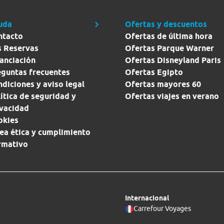
uda
Ofertas y descuentos
ntacto
Ofertas de última hora
s Reservas
Ofertas Parque Warner
anciación
Ofertas Disneyland Paris
eguntas frecuentes
Ofertas Egipto
diciones y aviso legal
Ofertas mayores 60
ítica de seguridad y
Ofertas viajes en verano
ivacidad
okies
ea ética y cumplimiento
rmativo
Internacional
Carrefour Voyages