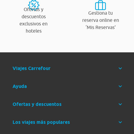
Ofertas y
Gestiona tu
descuentos
reserva online en
exclusivos en
‘Mis Reservas’
hoteles
Viajes Carrefour
Ayuda
Ofertas y descuentos
Los viajes más populares