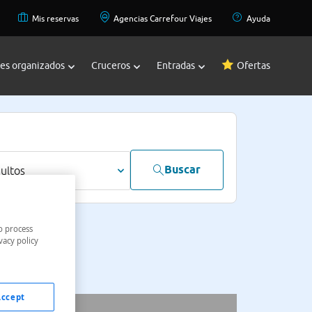
Mis reservas
Agencias Carrefour Viajes
Ayuda
jes organizados
Cruceros
Entradas
Ofertas
Buscar
dultos
o process
vacy policy
Accept