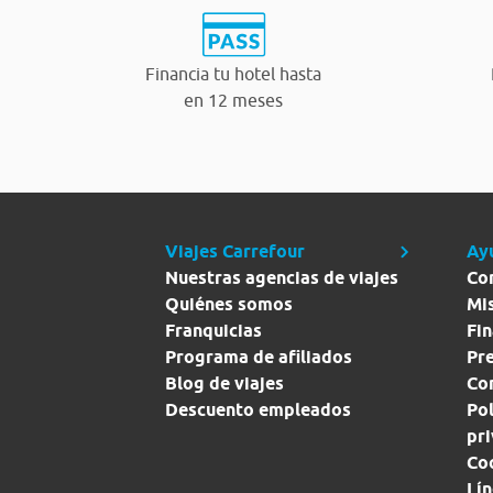
Financia tu hotel hasta
en 12 meses
Viajes Carrefour
Ay
Nuestras agencias de viajes
Co
Quiénes somos
Mi
Franquicias
Fin
Programa de afiliados
Pr
Blog de viajes
Con
Descuento empleados
Pol
pr
Co
Lín