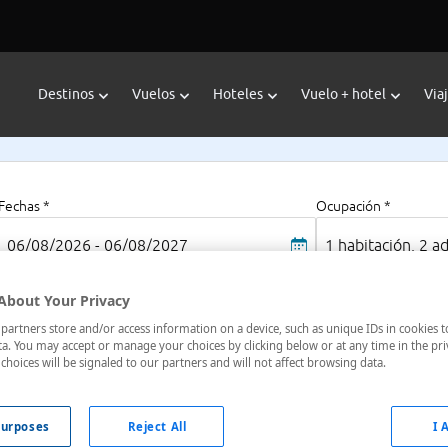
Destinos
Vuelos
Hoteles
Vuelo + hotel
Via
Fechas *
Ocupación *
06/08/2026 - 06/08/2027
1 habitación, 2 a
About Your Privacy
artners store and/or access information on a device, such as unique IDs in cookies t
a. You may accept or manage your choices by clicking below or at any time in the pri
choices will be signaled to our partners and will not affect browsing data.
paña
urposes
Reject All
I 