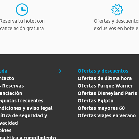
Reserva tu hotel con
Ofertas y descuento
cancelación gratuita
exclusivos en hotele
uda
Ofertas y descuentos
ntacto
Ofertas de última hora
s Reservas
Ofertas Parque Warner
anciación
Ofertas Disneyland Paris
eguntas frecuentes
Ofertas Egipto
diciones y aviso legal
Ofertas mayores 60
ítica de seguridad y
Ofertas viajes en verano
ivacidad
okies
ea ética y cumplimiento