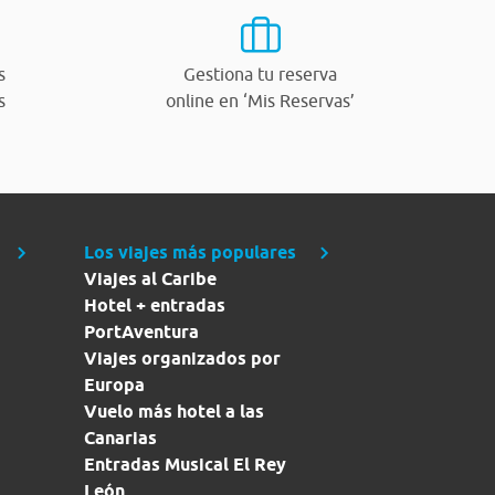
s
Gestiona tu reserva
s
online en ‘Mis Reservas’
Los viajes más populares
Viajes al Caribe
Hotel + entradas
PortAventura
Viajes organizados por
Europa
Vuelo más hotel a las
Canarias
Entradas Musical El Rey
León