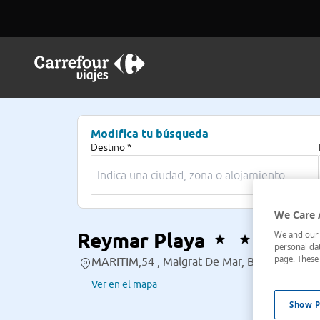
Modifica tu búsqueda
Destino *
We Care 
Reymar Playa
We and our p
personal dat
page. These 
MARITIM,54 , Malgrat De Mar, Barcelona, Es
Ver en el mapa
Show P