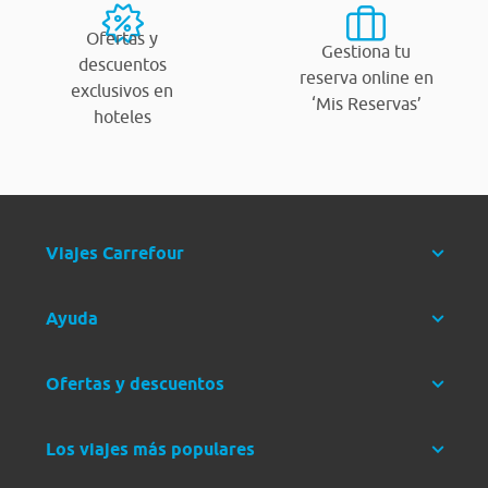
Ofertas y
Gestiona tu
descuentos
reserva online en
exclusivos en
‘Mis Reservas’
hoteles
Viajes Carrefour
Ayuda
Ofertas y descuentos
Los viajes más populares