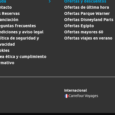
uda
Ofertas y descuentos
ntacto
Ofertas de última hora
s Reservas
Ofertas Parque Warner
anciación
Ofertas Disneyland Paris
eguntas frecuentes
Ofertas Egipto
diciones y aviso legal
Ofertas mayores 60
ítica de seguridad y
Ofertas viajes en verano
ivacidad
okies
ea ética y cumplimiento
rmativo
Internacional
Carrefour Voyages