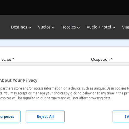
Destinos
Vuelos
Hoteles
Vuelo + hotel
Via
Fechas *
Ocupación *
08/08/2026 - 08/08/2027
1 habitación, 2 a
About Your Privacy
artners store and/or access information on a device, such as unique IDs in cookies t
a. You may accept or manage your choices by clicking below or at any time in the pri
choices will be signaled to our partners and will not affect browsing data.
ados Unidos
urposes
Reject All
I 