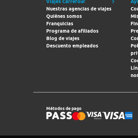
Viajes Carrefour
Ay
Nuestras agencias de viajes
Co
Quiénes somos
Mi
Franquicias
Fin
Programa de afiliados
Pr
Blog de viajes
Con
Descuento empleados
Pol
pr
Co
Lín
no
Métodos de pago