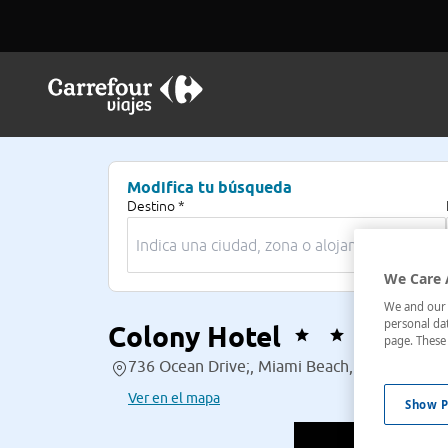
Modifica tu búsqueda
Destino *
We Care 
We and our p
personal dat
Colony Hotel
page. These 
736 Ocean Drive;, Miami Beach, Florida, Est
Ver en el mapa
Show P