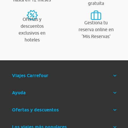
gratuita
Ofertas y
Gestiona tu
descuentos
reserva online en
exclusivos en
‘Mis Reservas’
hoteles
Viajes Carrefour
Ayuda
Ofertas y descuentos
Los viajes más populares