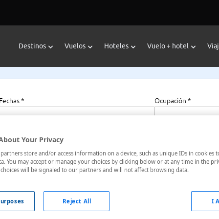
Destinos
Vuelos
Hoteles
Vuelo + hotel
Via
Fechas *
Ocupación *
08/08/2026 - 08/08/2027
1 habitación, 2 a
About Your Privacy
artners store and/or access information on a device, such as unique IDs in cookies t
a. You may accept or manage your choices by clicking below or at any time in the pri
choices will be signaled to our partners and will not affect browsing data.
a Rd, , Bombay/ Mumbai, Maharashtra, India
urposes
Reject All
I 