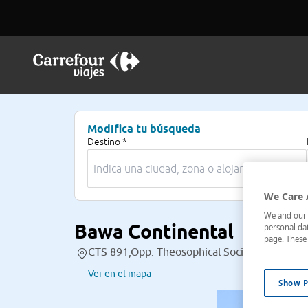
Modifica tu búsqueda
Destino *
We Care 
We and our p
Bawa Continental
personal dat
page. These 
CTS 891,Opp. Theosophical Society,Juhu Tar
Ver en el mapa
Show P