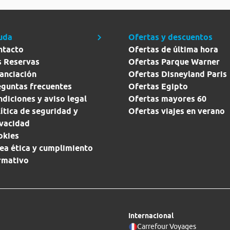
uda
Ofertas y descuentos
ntacto
Ofertas de última hora
s Reservas
Ofertas Parque Warner
anciación
Ofertas Disneyland Paris
eguntas frecuentes
Ofertas Egipto
diciones y aviso legal
Ofertas mayores 60
ítica de seguridad y
Ofertas viajes en verano
ivacidad
okies
ea ética y cumplimiento
rmativo
Internacional
Carrefour Voyages