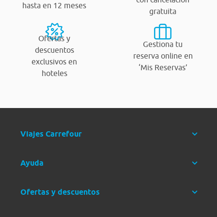
hasta en 12 meses
gratuita
Ofertas y
Gestiona tu
descuentos
reserva online en
exclusivos en
‘Mis Reservas’
hoteles
Viajes Carrefour
Ayuda
Ofertas y descuentos