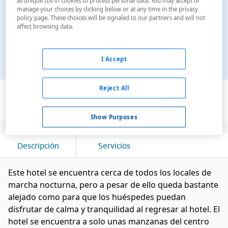
as unique IDs in cookies to process personal data. You may accept or
manage your choices by clicking below or at any time in the privacy
policy page. These choices will be signaled to our partners and will not
affect browsing data.
I Accept
Ver en el mapa
Reject All
Show Purposes
Descripción
Servicios
Este hotel se encuentra cerca de todos los locales de
marcha nocturna, pero a pesar de ello queda bastante
alejado como para que los huéspedes puedan
disfrutar de calma y tranquilidad al regresar al hotel. El
hotel se encuentra a solo unas manzanas del centro