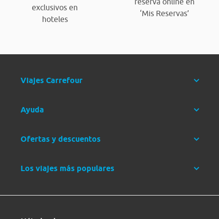
reserva online en
exclusivos en
‘Mis Reservas’
hoteles
Viajes Carrefour
Ayuda
Ofertas y descuentos
Los viajes más populares