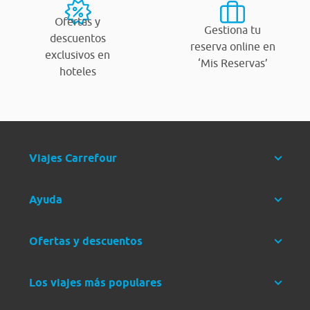
Ofertas y
Gestiona tu
descuentos
reserva online en
exclusivos en
‘Mis Reservas’
hoteles
Viajes Carrefour
Ayuda
Ofertas y descuentos
Los viajes más populares