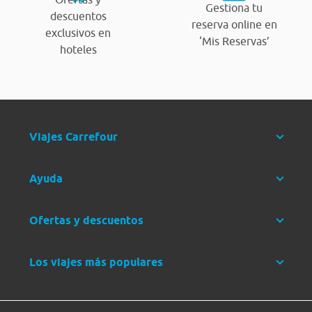
Gestiona tu
descuentos
reserva online en
exclusivos en
‘Mis Reservas’
hoteles
Viajes Carrefour
Ayuda
Ofertas y descuentos
Los viajes más populares