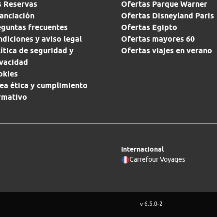
s Reservas
Ofertas Parque Warner
anciación
Ofertas Disneyland Paris
eguntas frecuentes
Ofertas Egipto
diciones y aviso legal
Ofertas mayores 60
ítica de seguridad y
Ofertas viajes en verano
ivacidad
okies
ea ética y cumplimiento
rmativo
Internacional
Carrefour Voyages
v 6.5.0-2