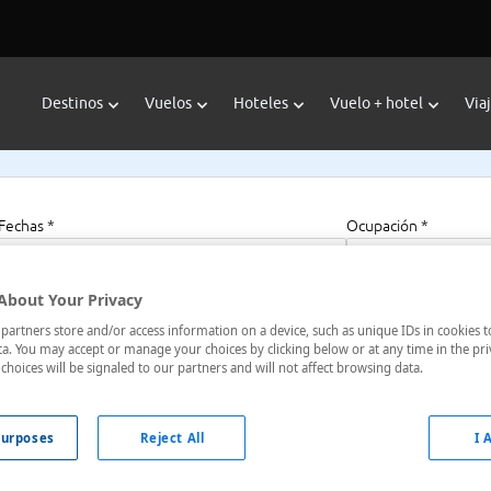
Destinos
Vuelos
Hoteles
Vuelo + hotel
Via
Fechas *
Ocupación *
07/08/2026 - 07/08/2027
1 habitación, 2 a
About Your Privacy
artners store and/or access information on a device, such as unique IDs in cookies t
a. You may accept or manage your choices by clicking below or at any time in the pri
Suites Swift Current
choices will be signaled to our partners and will not affect browsing data.
t, Saskatchewan, Canadá
urposes
Reject All
I 