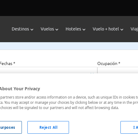
Destinos
Vuelos
Hoteles
Vuelo + hotel
Via
Fechas *
Ocupación *
10/08/2026 - 10/08/2027
1 habitación, 2 a
About Your Privacy
artners store and/or access information on a device, such as unique IDs in cookies t
lo
a. You may accept or manage your choices by clicking below or at any time in the pri
choices will be signaled to our partners and will not affect browsing data.
, Estados Unidos
urposes
Reject All
I 