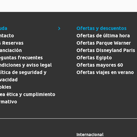
uda
Ofertas y descuentos
ntacto
Ofertas de última hora
s Reservas
Ofertas Parque Warner
anciación
Ofertas Disneyland Paris
eguntas frecuentes
Ofertas Egipto
diciones y aviso legal
Ofertas mayores 60
ítica de seguridad y
Ofertas viajes en verano
ivacidad
okies
ea ética y cumplimiento
rmativo
Internacional