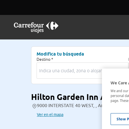
Modifica tu búsqueda
Destino *
We Care 
We and our p
Hilton Garden Inn Amaril
personal dat
page. These 
9000 INTERSTATE 40 WEST, , Amarillo, Texas
Ver en el mapa
Show P