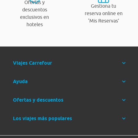
Ofertas y
Gestiona tu
descuentos
reserva online en
exclusivos en
‘Mis Reservas’
hoteles
Viajes Carrefour
Ayuda
Ofertas y descuentos
Los viajes más populares