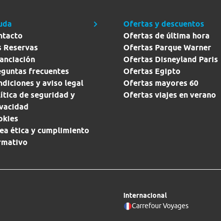
uda
Ofertas y descuentos
ntacto
Ofertas de última hora
s Reservas
Ofertas Parque Warner
anciación
Ofertas Disneyland Paris
eguntas frecuentes
Ofertas Egipto
diciones y aviso legal
Ofertas mayores 60
ítica de seguridad y
Ofertas viajes en verano
ivacidad
okies
ea ética y cumplimiento
rmativo
Internacional
Carrefour Voyages