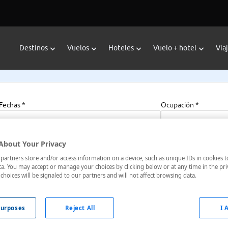
Destinos
Vuelos
Hoteles
Vuelo + hotel
Via
Fechas *
Ocupación *
08/08/2026 - 08/08/2027
1 habitación, 2 a
About Your Privacy
artners store and/or access information on a device, such as unique IDs in cookies t
Aeroport
a. You may accept or manage your choices by clicking below or at any time in the pri
choices will be signaled to our partners and will not affect browsing data.
s-Costa Azul, Francia
urposes
Reject All
I 