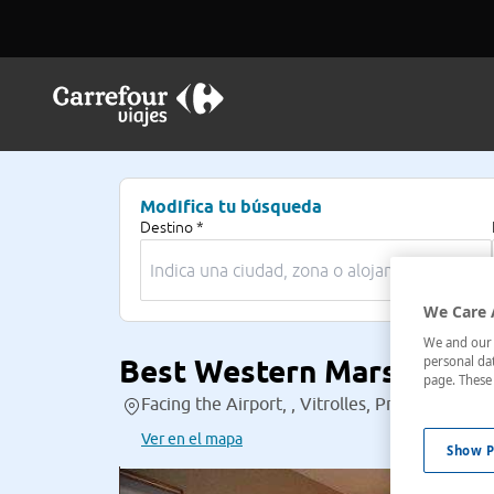
Modifica tu búsqueda
Destino *
We Care 
We and our p
Best Western Marseille 
personal dat
page. These 
Facing the Airport, , Vitrolles, Provenza-Alpe
Ver en el mapa
Show P