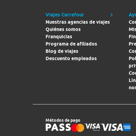
Viajes Carrefour
Ay
Nuestras agencias de viajes
Co
Quiénes somos
Mi
Franquicias
Fin
Programa de afiliados
Pr
Blog de viajes
Con
Descuento empleados
Pol
pr
Co
Lín
no
Métodos de pago