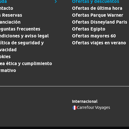
uda
Ofertas y descuentos
ntacto
Ofertas de última hora
s Reservas
Ofertas Parque Warner
anciación
Ofertas Disneyland Paris
eguntas frecuentes
Ofertas Egipto
diciones y aviso legal
Ofertas mayores 60
ítica de seguridad y
Ofertas viajes en verano
ivacidad
okies
ea ética y cumplimiento
rmativo
Internacional
Carrefour Voyages