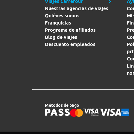
Viajes Carrefour
Ay
Nuestras agencias de viajes
Co
Quiénes somos
Mi
Franquicias
Fin
Programa de afiliados
Pr
Blog de viajes
Con
Descuento empleados
Pol
pr
Co
Lín
no
Métodos de pago