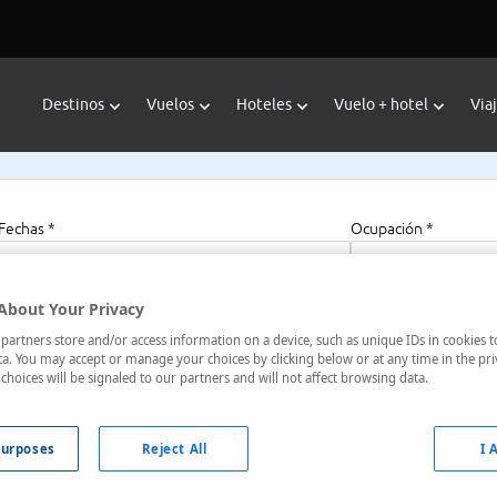
Destinos
Vuelos
Hoteles
Vuelo + hotel
Via
Fechas *
Ocupación *
08/08/2026 - 08/08/2027
1 habitación, 2 a
About Your Privacy
artners store and/or access information on a device, such as unique IDs in cookies t
a. You may accept or manage your choices by clicking below or at any time in the pri
 Beach Inn
choices will be signaled to our partners and will not affect browsing data.
os Unidos
urposes
Reject All
I 