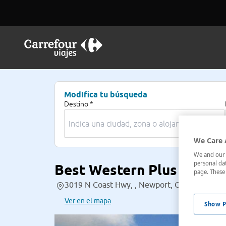
Modifica tu búsqueda
Destino *
We Care 
We and our p
personal dat
Best Western Plus Agate
page. These 
3019 N Coast Hwy, , Newport, Oregon, Estad
Ver en el mapa
Show P