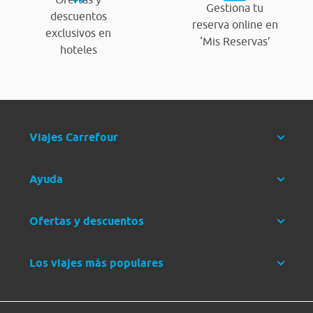
Gestiona tu
descuentos
reserva online en
exclusivos en
‘Mis Reservas’
hoteles
Viajes Carrefour
Ayuda
Ofertas y descuentos
Los viajes más populares