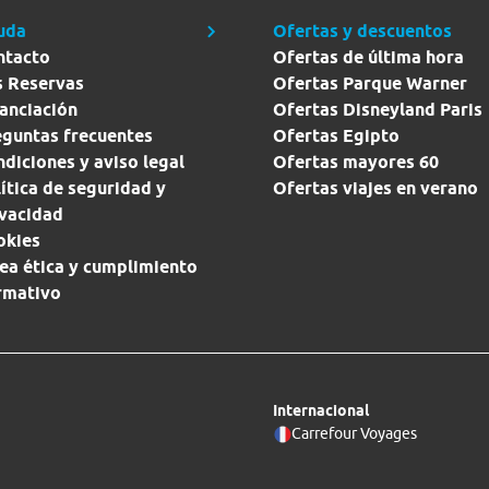
uda
Ofertas y descuentos
ntacto
Ofertas de última hora
s Reservas
Ofertas Parque Warner
anciación
Ofertas Disneyland Paris
eguntas frecuentes
Ofertas Egipto
diciones y aviso legal
Ofertas mayores 60
ítica de seguridad y
Ofertas viajes en verano
ivacidad
okies
ea ética y cumplimiento
rmativo
Internacional
Carrefour Voyages