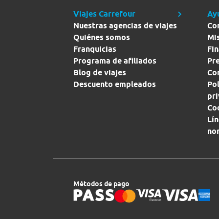
Viajes Carrefour
Ay
Nuestras agencias de viajes
Co
Quiénes somos
Mi
Franquicias
Fin
Programa de afiliados
Pr
Blog de viajes
Con
Descuento empleados
Pol
pr
Co
Lín
no
Métodos de pago