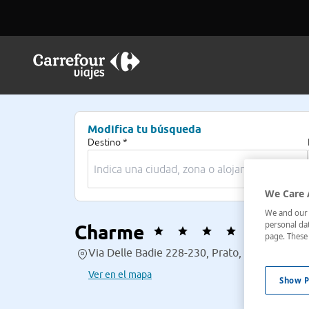
Modifica tu búsqueda
Destino *
We Care 
We and our p
personal dat
Charme
page. These 
Via Delle Badie 228-230, Prato, Italia
Ver en el mapa
Show P