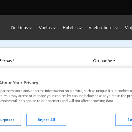
Destinos
Vuelos
Hoteles
Vuelo + hotel
Via
Fechas *
Ocupación *
09/08/2026 - 09/08/2027
1 habitación, 2 a
About Your Privacy
artners store and/or access information on a device, such as unique IDs in cookies t
a. You may accept or manage your choices by clicking below or at any time in the pri
choices will be signaled to our partners and will not affect browsing data.
urposes
Reject All
I 