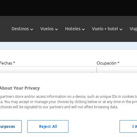
Destinos
Vuelos
Hoteles
Vuelo + hotel
Via
Fechas *
Ocupación *
07/08/2026 - 07/08/2027
1 habitación, 2 a
About Your Privacy
artners store and/or access information on a device, such as unique IDs in cookies t
a. You may accept or manage your choices by clicking below or at any time in the pri
choices will be signaled to our partners and will not affect browsing data.
 Macedonia Central, Grecia
urposes
Reject All
I 