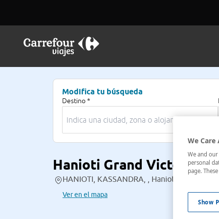
Modifica tu búsqueda
Destino *
We Care 
We and our p
Hanioti Grand Victoria
personal dat
page. These 
HANIOTI, KASSANDRA, , Hanioti / Chaniotis,
Ver en el mapa
Show P