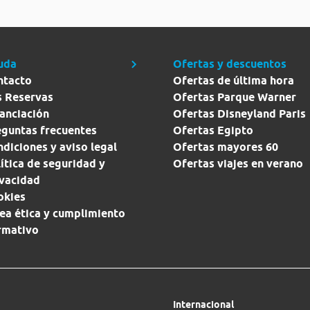
uda
Ofertas y descuentos
ntacto
Ofertas de última hora
s Reservas
Ofertas Parque Warner
anciación
Ofertas Disneyland Paris
eguntas frecuentes
Ofertas Egipto
diciones y aviso legal
Ofertas mayores 60
ítica de seguridad y
Ofertas viajes en verano
ivacidad
okies
ea ética y cumplimiento
rmativo
Internacional