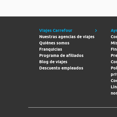
Viajes Carrefour
Ay
Nuestras agencias de viajes
Co
Quiénes somos
Mi
Franquicias
Fin
Programa de afiliados
Pr
Blog de viajes
Con
Descuento empleados
Pol
pr
Co
Lín
no