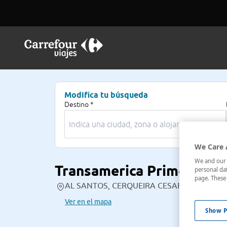
Modifica tu búsqueda
Destino *
We Care 
We and our p
Transamerica Prime Inter
personal dat
page. These 
AL SANTOS, CERQUEIRA CESAR,981 , Sao Paul
Ver en el mapa
Show P