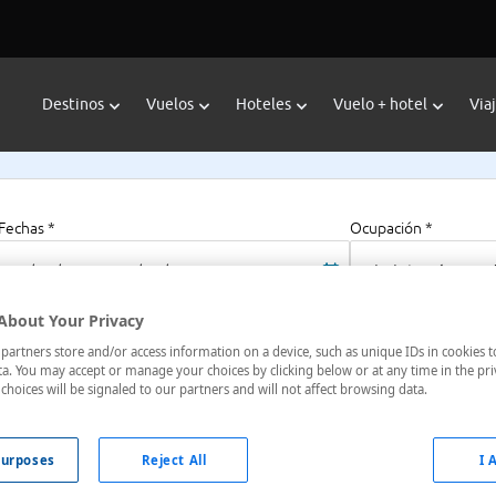
Destinos
Vuelos
Hoteles
Vuelo + hotel
Via
Fechas *
Ocupación *
08/08/2026 - 08/08/2027
1 habitación, 2 a
About Your Privacy
artners store and/or access information on a device, such as unique IDs in cookies t
national Plaza
a. You may accept or manage your choices by clicking below or at any time in the pri
choices will be signaled to our partners and will not affect browsing data.
o, São Paulo, Brasil
urposes
Reject All
I 