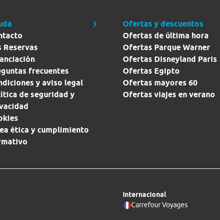
uda
Ofertas y descuentos
ntacto
Ofertas de última hora
s Reservas
Ofertas Parque Warner
anciación
Ofertas Disneyland Paris
eguntas frecuentes
Ofertas Egipto
diciones y aviso legal
Ofertas mayores 60
ítica de seguridad y
Ofertas viajes en verano
ivacidad
okies
ea ética y cumplimiento
rmativo
Internacional
Carrefour Voyages