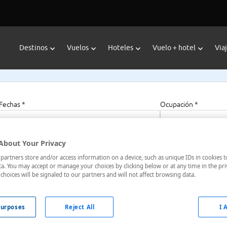
Destinos
Vuelos
Hoteles
Vuelo + hotel
Via
Fechas *
Ocupación *
07/08/2026 - 07/08/2027
1 habitación, 2 a
About Your Privacy
artners store and/or access information on a device, such as unique IDs in cookies t
tar Inn
a. You may accept or manage your choices by clicking below or at any time in the pri
choices will be signaled to our partners and will not affect browsing data.
nidos
urposes
Reject All
I 