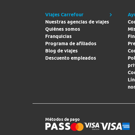
Viajes Carrefour
Ay
Nuestras agencias de viajes
Co
Quiénes somos
Mi
Franquicias
Fin
Programa de afiliados
Pr
Blog de viajes
Con
Descuento empleados
Pol
pr
Co
Lín
no
Métodos de pago