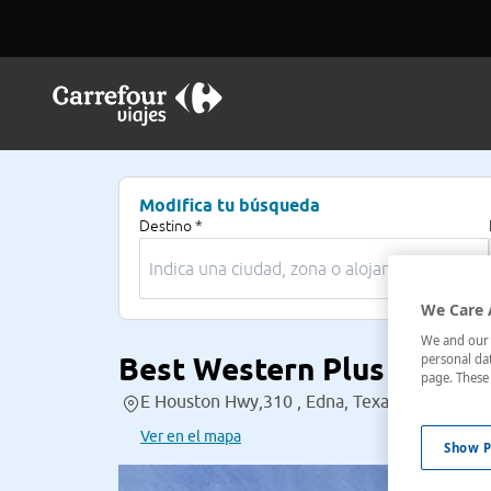
Modifica tu búsqueda
Destino *
We Care 
We and our p
Best Western Plus Lone S
personal dat
page. These 
E Houston Hwy,310 , Edna, Texas, Estados U
Ver en el mapa
Show P