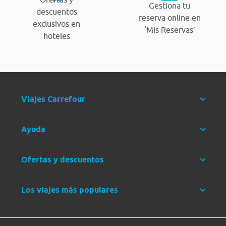
Gestiona tu
descuentos
reserva online en
exclusivos en
‘Mis Reservas’
hoteles
Viajes Carrefour
Ayuda
Ofertas y descuentos
Los viajes más populares