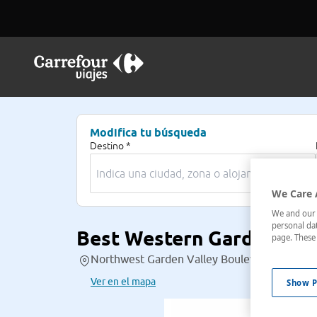
Modifica tu búsqueda
Destino *
We Care 
We and our p
personal dat
Best Western Garden Vill
page. These 
Northwest Garden Valley Boulevard,760 , Ro
Ver en el mapa
Show P