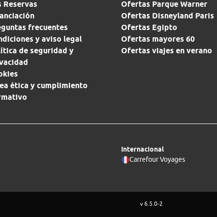
s Reservas
Ofertas Parque Warner
anciación
Ofertas Disneyland Paris
eguntas frecuentes
Ofertas Egipto
diciones y aviso legal
Ofertas mayores 60
ítica de seguridad y
Ofertas viajes en verano
ivacidad
okies
ea ética y cumplimiento
rmativo
Internacional
Carrefour Voyages
v 6.5.0-2