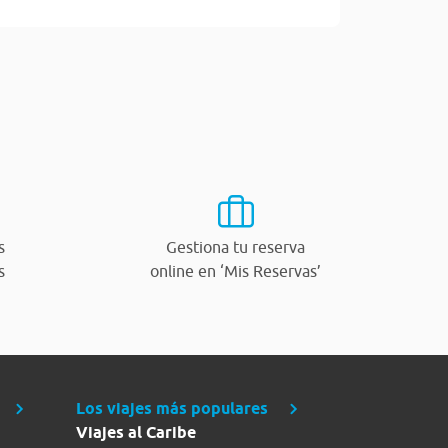
s
Gestiona tu reserva
s
online en ‘Mis Reservas’
Los viajes más populares
Viajes al Caribe