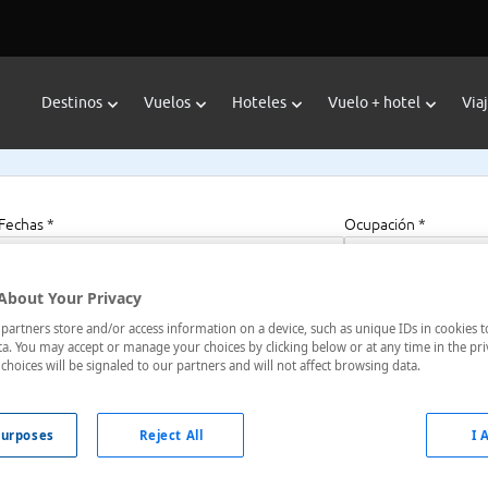
Destinos
Vuelos
Hoteles
Vuelo + hotel
Via
Fechas *
Ocupación *
09/08/2026 - 09/08/2027
1 habitación, 2 a
About Your Privacy
artners store and/or access information on a device, such as unique IDs in cookies t
a. You may accept or manage your choices by clicking below or at any time in the pri
a Inn
choices will be signaled to our partners and will not affect browsing data.
seburg, Oregon, Estados Unidos
urposes
Reject All
I 