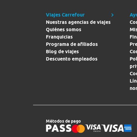
Viajes Carrefour
Ay
Nuestras agencias de viajes
Co
Quiénes somos
Mi
Franquicias
Fin
Programa de afiliados
Pr
Blog de viajes
Con
Descuento empleados
Pol
pr
Co
Lín
no
Métodos de pago