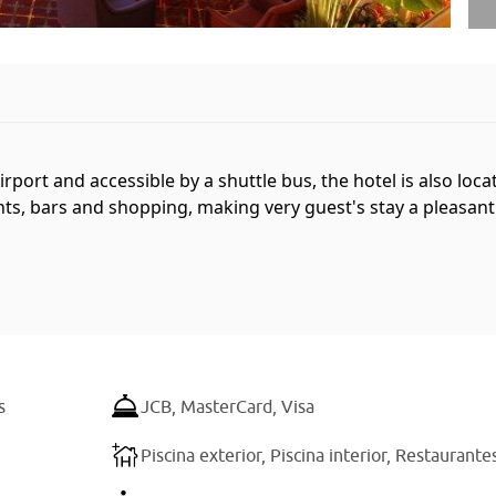
rport and accessible by a shuttle bus, the hotel is also locate
s, bars and shopping, making very guest's stay a pleasant o
s
JCB,
MasterCard,
Visa
Piscina exterior,
Piscina interior,
Restaurante