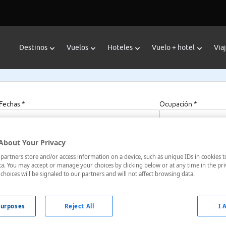
Destinos
Vuelos
Hoteles
Vuelo + hotel
Via
Fechas *
Ocupación *
09/08/2026 - 09/08/2027
1 habitación, 2 a
About Your Privacy
artners store and/or access information on a device, such as unique IDs in cookies t
el Narita
a. You may accept or manage your choices by clicking below or at any time in the pri
choices will be signaled to our partners and will not affect browsing data.
Japón
urposes
Reject All
I 