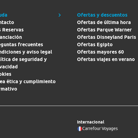
uda
Ofertas y descuentos
ntacto
Ofertas de última hora
s Reservas
Ofertas Parque Warner
anciación
Ofertas Disneyland Paris
eguntas frecuentes
Ofertas Egipto
diciones y aviso legal
Ofertas mayores 60
ítica de seguridad y
Ofertas viajes en verano
ivacidad
okies
ea ética y cumplimiento
rmativo
Internacional
Carrefour Voyages