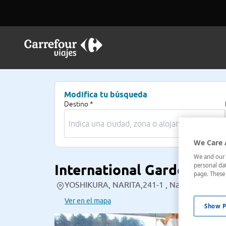
Modifica tu búsqueda
Destino *
We Care 
We and our p
International Garden Hot
personal dat
page. These 
YOSHIKURA, NARITA,241-1 , Narita, Kanto, 
Ver en el mapa
Show P