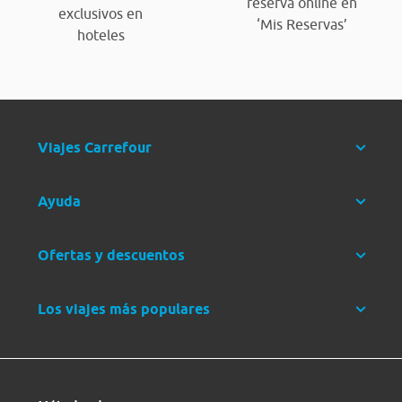
reserva online en
exclusivos en
‘Mis Reservas’
hoteles
Viajes Carrefour
Ayuda
Ofertas y descuentos
Los viajes más populares