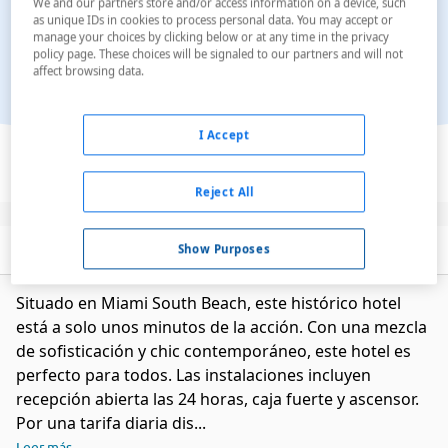
We and our partners store and/or access information on a device, such
as unique IDs in cookies to process personal data. You may accept or
manage your choices by clicking below or at any time in the privacy
policy page. These choices will be signaled to our partners and will not
affect browsing data.
Ver en el mapa
I Accept
Reject All
Descripción
Servicios
Show Purposes
Situado en Miami South Beach, este histórico hotel
está a solo unos minutos de la acción. Con una mezcla
de sofisticación y chic contemporáneo, este hotel es
perfecto para todos. Las instalaciones incluyen
recepción abierta las 24 horas, caja fuerte y ascensor.
Por una tarifa diaria dis...