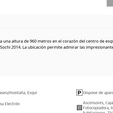
ca a una altura de 960 metros en el corazón del centro de e
Sochi 2014. La ubicación permite admirar las impresionantes 
 paseo/montaña,
Esquí
Dispone de aparc
Ascensores,
Caja
sa Electrón
Fotocopiadora,
I
habitaciones,
TV 