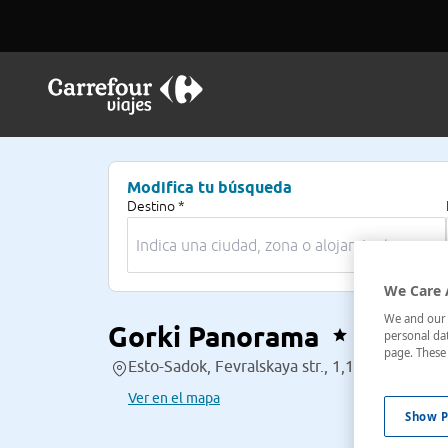
Modifica tu búsqueda
Destino *
We Care 
We and our p
Gorki Panorama
personal dat
page. These 
Esto-Sadok, Fevralskaya str., 1,1 , Krasnaya P
Ver en el mapa
Show P