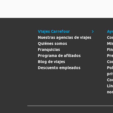
Viajes Carrefour
Ay
Nuestras agencias de viajes
Co
Quiénes somos
Mi
Franquicias
Fin
Programa de afiliados
Pr
Blog de viajes
Con
Descuento empleados
Pol
pr
Co
Lín
no