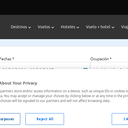
Destinos
Vuelos
Hoteles
Vuelo + hotel
Via
Fechas *
Ocupación *
09/08/2026 - 09/08/2027
1 habitación, 2 a
About Your Privacy
artners store and/or access information on a device, such as unique IDs in cookies t
a. You may accept or manage your choices by clicking below or at any time in the pri
choices will be signaled to our partners and will not affect browsing data.
oliana, Krasnodar, Rusia
urposes
Reject All
I 