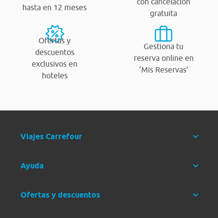
con cancelación
hasta en 12 meses
gratuita
Ofertas y
Gestiona tu
descuentos
reserva online en
exclusivos en
‘Mis Reservas’
hoteles
Viajes Carrefour
Ayuda
Ofertas y descuentos