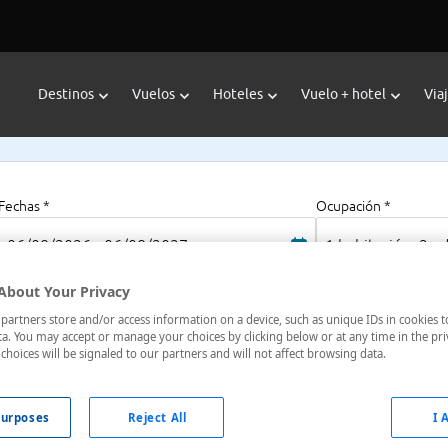
Destinos
Vuelos
Hoteles
Vuelo + hotel
Via
Fechas *
Ocupación *
06/08/2026 - 06/08/2027
1 habitación, 2 a
About Your Privacy
artners store and/or access information on a device, such as unique IDs in cookies t
a. You may accept or manage your choices by clicking below or at any time in the pri
choices will be signaled to our partners and will not affect browsing data.
etnam
urposes
Reject All
I 