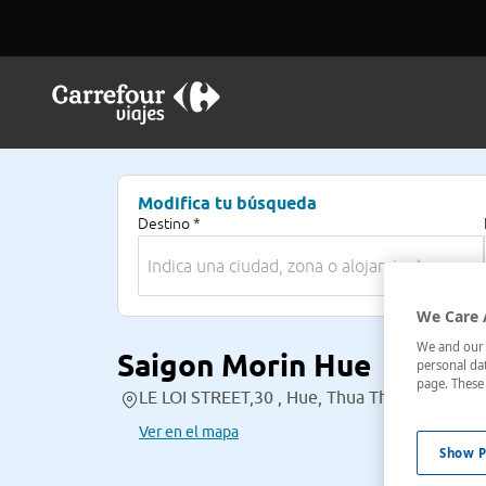
Modifica tu búsqueda
Destino *
We Care 
We and our p
Saigon Morin Hue
personal dat
page. These 
LE LOI STREET,30 , Hue, Thua Thien Hue, Vi
Ver en el mapa
Show P