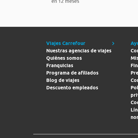
en 12 meses
Viajes Carrefour
Ay
Nuestras agencias de viajes
Co
Quiénes somos
Mi
Franquicias
Fin
Programa de afiliados
Pr
Blog de viajes
Con
Descuento empleados
Pol
pr
Co
Lín
no