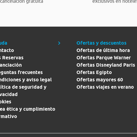
cancelación gratuita
exclusivos en hotele
uda
Ofertas y descuentos
ntacto
Ofertas de última hora
s Reservas
Ofertas Parque Warner
anciación
Ofertas Disneyland Paris
eguntas frecuentes
Ofertas Egipto
diciones y aviso legal
Ofertas mayores 60
ítica de seguridad y
Ofertas viajes en verano
ivacidad
okies
ea ética y cumplimiento
rmativo