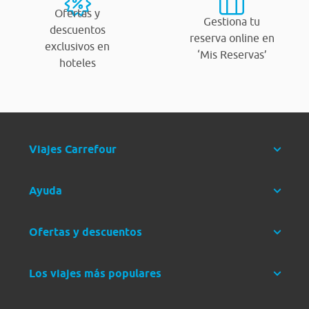
Ofertas y
Gestiona tu
descuentos
reserva online en
exclusivos en
‘Mis Reservas’
hoteles
Viajes Carrefour
Ayuda
Ofertas y descuentos
Los viajes más populares