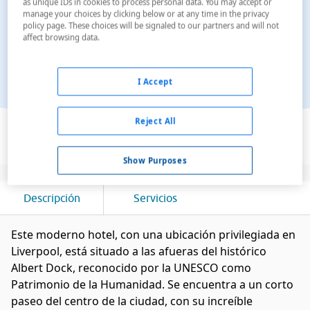
as unique IDs in cookies to process personal data. You may accept or
manage your choices by clicking below or at any time in the privacy
policy page. These choices will be signaled to our partners and will not
affect browsing data.
I Accept
Ver en el mapa
Reject All
Show Purposes
Descripción
Servicios
Este moderno hotel, con una ubicación privilegiada en
Liverpool, está situado a las afueras del histórico
Albert Dock, reconocido por la UNESCO como
Patrimonio de la Humanidad. Se encuentra a un corto
paseo del centro de la ciudad, con su increíble