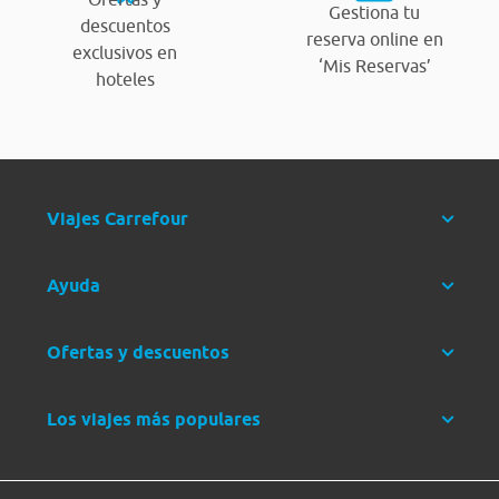
Gestiona tu
descuentos
reserva online en
exclusivos en
‘Mis Reservas’
hoteles
Viajes Carrefour
Ayuda
Ofertas y descuentos
Los viajes más populares