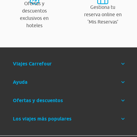
Ofertas y
Gestiona tu
descuentos
reserva online en
exclusivos en
‘Mis Reservas’
hoteles
Viajes Carrefour
Ayuda
Ofertas y descuentos
Los viajes más populares